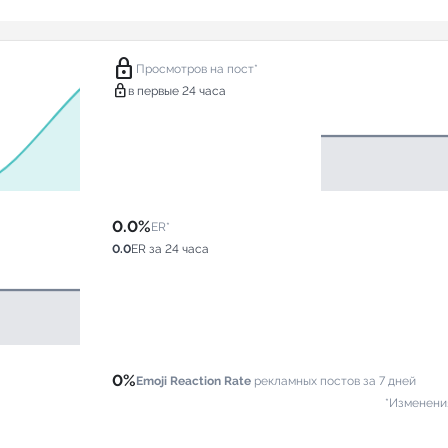
lock
Просмотров на пост*
lock
в первые 24 часа
0.0%
ER*
0.0
ER за 24 часа
0%
Emoji Reaction Rate
рекламных постов за 7 дней
*Изменени