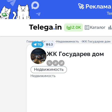
🚀 Реклама
Те
2.0K
Каталог
Главная
Каталог
Недвижимость
ЖК Государев дом
TG
6.3
Каталог 
ЖК Государев дом
Недвижимость
Горящие
Недвижимость
Аналитик
New