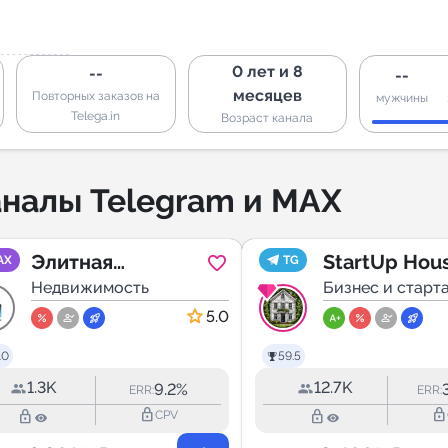
0 лет и 8
--
--
месяцев
Повторных заказов на
мужчины
Telega.in
Возраст канала
налы Telegram и MAX
Элитная
StartUp Hou
AX
TG
недвижимость
Недвижимость
Бизнес и старт
Москвы
5.0
.0
59.5
1.3K
12.7K
9.2%
ERR:
ERR:
lock_outline
lock_outline
lock_outline
lock_outline
CPV