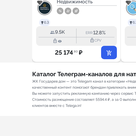
 NF
ть
для аренды
Недвижимость
итная
ость
6.3
6.
9.5K
7.0%
12.8%
RR:
ERR:
lock_outline
lock_outline
lock_outline
CPV
CPV
25 174
₽
.80
Каталог Телеграм-каналов для н
ЖК Государев дом — это Telegam канал в категории «Нед
качественный контент помогают брендам привлекать вниман
Вы можете запустить рекламную кампанию через сервис T
Стоимость размещения составляет 5594.4 ₽, а за 0 выпол
клиентов вместе с Telega.in!