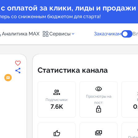
 с оплатой за клики, лиды и продажи
перь со сниженным бюджетом для старта!
Аналитика MAX
Сервисы
Заказчикам
Вл
каналов
Каталог б
Статистика канала
Индекс чи
visibility
 предложения
Telegram
group
m
Просмотры на
New
Подписчики:
пост:
7.6K
0
lock_outline
Индивиду
а MAX каналов
сопровож
u
payments
thumb_up
Публ