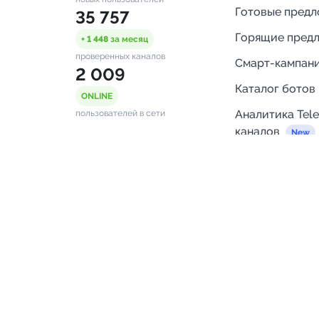
Готовые пред
35 757
Горящие пред
+ 1 448
за месяц
проверенных каналов
Смарт-кампан
2 009
Каталог ботов
ONLINE
Аналитика Tel
пользователей в сети
каналов
Бот нотифика
Помощь
FAQ
Напишите нам