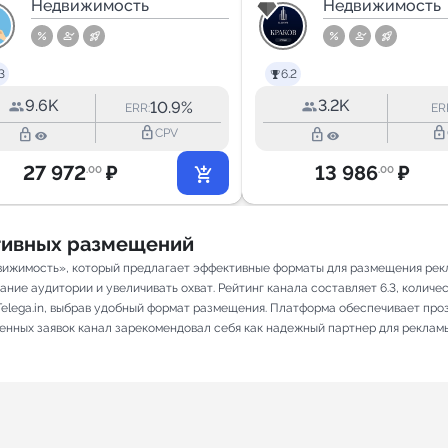
- авторский
Недвижимость
Краков
Недвижимость
канал о
недвижимости
3
6.2
9.6K
3.2K
10.9%
ERR:
ER
lock_outline
lock_outline
lock_outline
lock_outline
CPV
27 972
₽
13 986
₽
.00
.00
ативных размещений
вижимость», который предлагает эффективные форматы для размещения рекла
ие аудитории и увеличивать охват. Рейтинг канала составляет 6.3, количест
elega.in, выбрав удобный формат размещения. Платформа обеспечивает про
ненных заявок канал зарекомендовал себя как надежный партнер для реклам