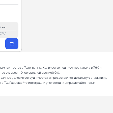
Skladexpert 🏭 🚚
Недвижимость
🚛
6.2
6.2
3.2K
--
12.5%
R:
ERR:
lock_outline
lock_outline
lo
CPV
CPV
13 986
₽
.00
мных постов в Телеграмме. Количество подписчиков канала в 7.6K и
во отзывов – 0, со средней оценкой 0.0.
зрачные условия сотрудничества и предоставляет детальную аналитику.
ы в TG. Размещайте интеграции уже сегодня и привлекайте новых