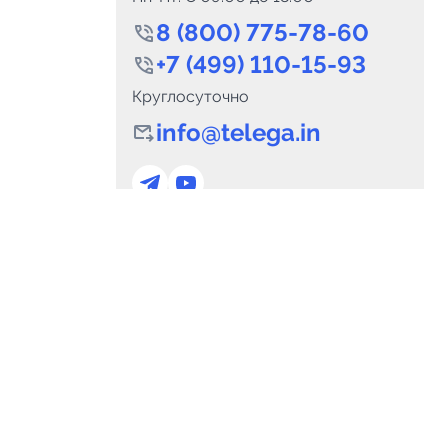
8 (800) 775-78-60
+7 (499) 110-15-93
Круглосуточно
info@telega.in
0
Каналов:
Подпи
0
₽
delete_forever
Итого:
.00
Для сотрудничества
и
marketing@telega.in
Для СМИ
альных
pr@telega.in
Техподдержка