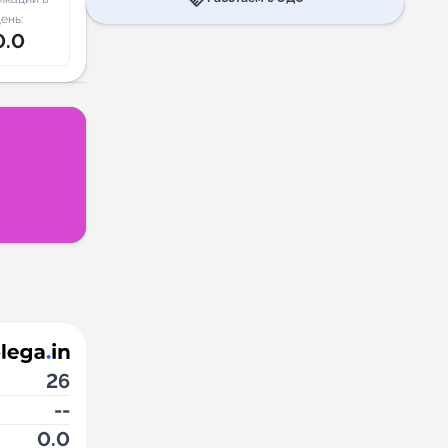
ень:
0.0
26
--
0.0