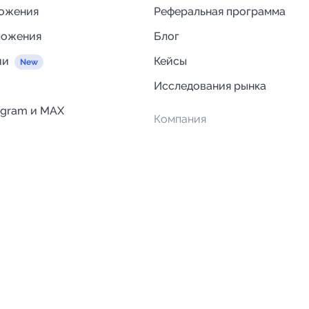
ложения
Реферальная программа
ложения
Блог
ии
Кейсы
Исследования рынка
egram и MAX
Компания
Отзывы о Telega.in
ций
Информация о безопасност
Возврат средств
Гарантии
Политика обработки персон
данных
Вакансии