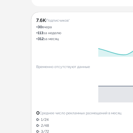
7.6K
Подписчиков*
+30
вчера
+113
за неделю
+312
за месяц
Временно отсутствуют данные
0
Среднее число рекламных размещений в месяц
0
- 1/24
0
- 2/48
0
- 3/72