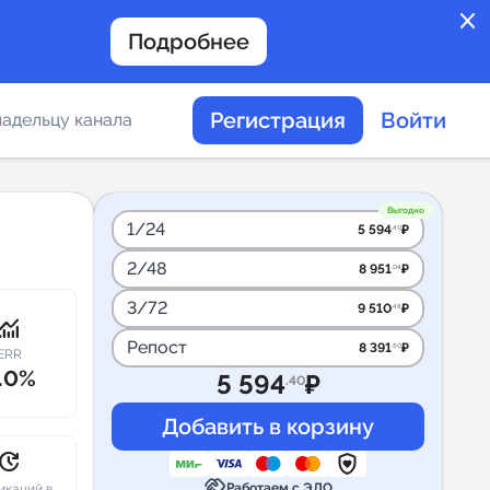
close
Подробнее
Регистрация
Войти
адельцу канала
отов
Выгодно
1/24
5 594
₽
.40
2/48
8 951
₽
.04
таемости каналов в
3/72
9 510
₽
.48
onitoring
Репост
8 391
₽
.60
ERR
.0%
5 594
₽
.40
альное
дение
pdate
handshake
Работаем с ЭДО
икаций в