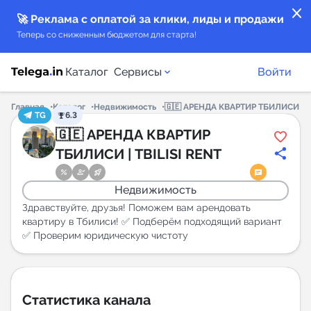
close
🚀 Реклама с оплатой за клики, лиды и продажи
Теперь со сниженным бюджетом для старта!
Каталог
Сервисы
Войти
Главная
Каталог
Недвижимость
🇬🇪 АРЕНДА КВАРТИР ТБИЛИСИ | TB
TG
6.3
Каталог каналов
🇬🇪 АРЕНДА КВАРТИР
ТБИЛИСИ | TBILISI RENT
Каталог ботов
Недвижимость
Горящие предложения
Здравствуйте, друзья! Поможем вам арендовать
квартиру в Тбилиси! ✅ Подберём подходящий вариант
✅ Проверим юридическую чистоту
Индекс читаемости каналов в Telegram
New
Аналитика MAX каналов
Статистика канала
New