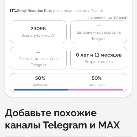
0%
Emoji Reaction Rate
рекламных постов за 7 дней
*Изменения за 30 дней
--
23096
Выполненных заказов на
Всего публикаций*
Telega.in
--
0 лет и 11 месяцев
Повторных заказов на
Возраст канала
Telega.in
50%
50%
мужчины
женщины
Добавьте похожие
каналы Telegram и MAX