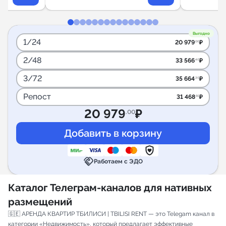
Выгодно
1/24
20 979
₽
.00
2/48
33 566
₽
.40
3/72
35 664
₽
.30
Репост
31 468
₽
.50
20 979
₽
.00
handshake
Работаем с ЭДО
Каталог Телеграм-каналов для нативных
размещений
🇬🇪 АРЕНДА КВАРТИР ТБИЛИСИ | TBILISI RENT — это Telegam канал в
категории «Недвижимость», который предлагает эффективные