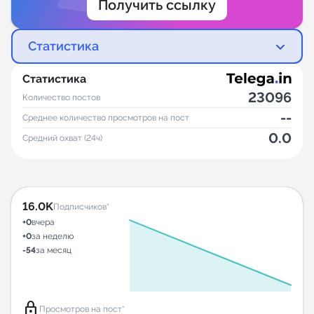
Получить ссылку
Статистика
Статистика
23096
Количество постов
--
Среднее количество просмотров на пост
0.0
Средний охват (24ч)
16.0K
Подписчиков*
+0
вчера
+0
за неделю
-54
за месяц
lock
Просмотров на пост*