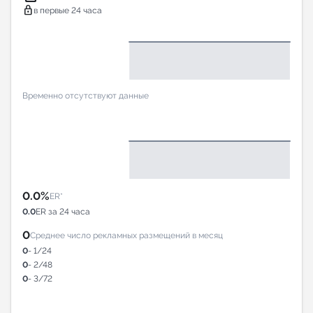
lock
в первые 24 часа
Временно отсутствуют данные
0.0%
ER*
0.0
ER за 24 часа
0
Среднее число рекламных размещений в месяц
0
- 1/24
0
- 2/48
0
- 3/72