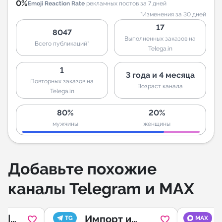
0%
Emoji Reaction Rate
рекламных постов за 7 дней
*Изменения за 30 дней
17
8047
Выполненных заказов на
Всего публикаций*
Telega.in
1
3 года и 4 месяца
Повторных заказов на
Возраст канала
Telega.in
80%
20%
мужчины
женщины
Добавьте похожие
каналы Telegram и MAX
g |
Импорт и
TG
MAX