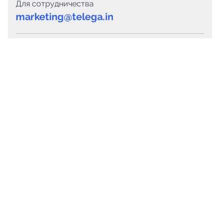
Для сотрудничества
marketing@telega.in
Для СМИ
pr@telega.in
Техподдержка
Telegram
MAX
Сервисы
Каталог каналов
Готовые предложения
Горящие предложения
Смарт-кампании