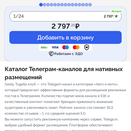
Выгодно
1/24
2 797
₽
.20
2 797
₽
.20
handshake
Работаем с ЭДО
Каталог Телеграм-каналов для нативных
размещений
Geely Tugella клуб — это Telegam канал в категории «Авто и мото»,
который предлагает эффективные форматы для размещения рекламных
постов в Телеграмме. Количество подписчиков канала в 9.1K и
качественный контент помогают брендам привлекать внимание
аудитории и увеличивать охват. Рейтинг канала составляет 16.3,
количество отзывов – 1, со средней оценкой 5.0.
Вы можете запустить рекламную кампанию через сервис Telega.in,
выбрав удобный формат размещения. Платформа обеспечивает