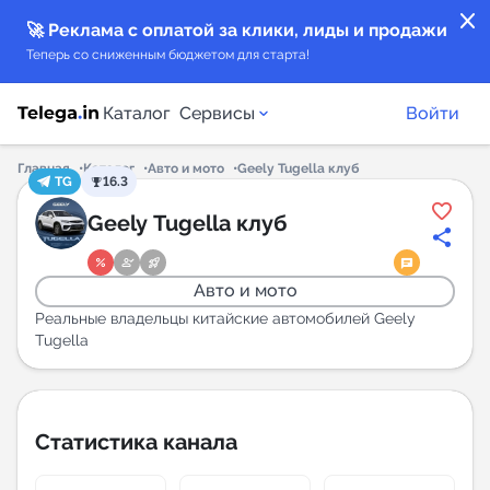
close
🚀 Реклама с оплатой за клики, лиды и продажи
Теперь со сниженным бюджетом для старта!
Каталог
Сервисы
Войти
Главная
Каталог
Авто и мото
Geely Tugella клуб
TG
16.3
Каталог каналов
Geely Tugella клуб
Каталог ботов
Авто и мото
Горящие предложения
Реальные владельцы китайские автомобилей Geely
Tugella
Индекс читаемости каналов в Telegram
New
Статистика канала
Аналитика MAX каналов
New