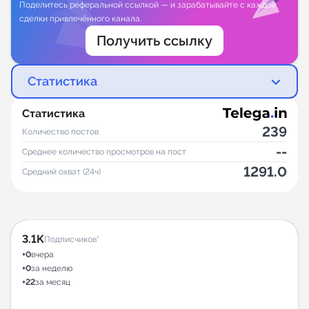
Поделитесь реферальной ссылкой — и зарабатывайте с каждой
сделки привлечённого канала.
Получить ссылку
Статистика
Статистика
239
Количество постов
--
Среднее количество просмотров на пост
1291.0
Средний охват (24ч)
3.1K
Подписчиков*
+0
вчера
+0
за неделю
+22
за месяц