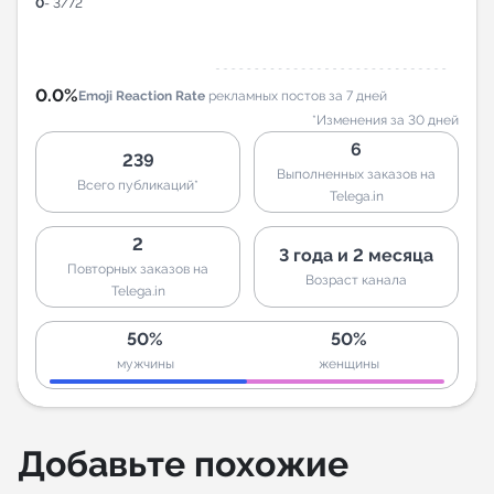
0
- 3/72
0.0%
Emoji Reaction Rate
рекламных постов за 7 дней
*Изменения за 30 дней
6
239
Выполненных заказов на
Всего публикаций*
Telega.in
2
3 года и 2 месяца
Повторных заказов на
Возраст канала
Telega.in
50%
50%
мужчины
женщины
Добавьте похожие