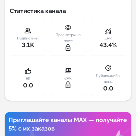
Статистика канала
Индивидуальное сопровождение
visibility
Аналитика Telegram
group
monitoring
Просмотры на
Подписчики:
ERR
пост:
3.1K
43.4%
lock_outline
update
payments
thumb_up
Публикаций в
CPV:
ER
день:
lock_outline
0.0
0.0
Приглашайте каналы MAX — получайте
5% с их заказов