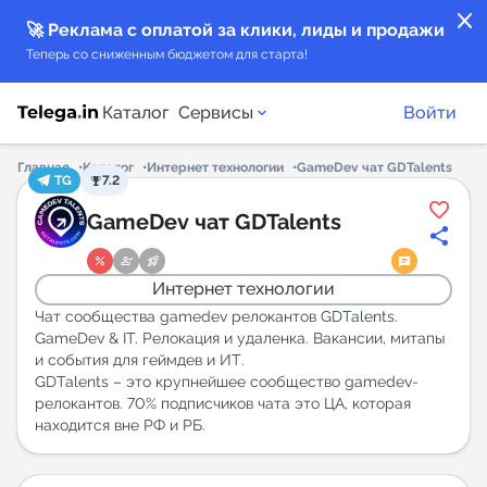
close
🚀 Реклама с оплатой за клики, лиды и продажи
Теперь со сниженным бюджетом для старта!
Каталог
Сервисы
Войти
Главная
Каталог
Интернет технологии
GameDev чат GDTalents
TG
7.2
Каталог каналов
GameDev чат GDTalents
Каталог ботов
Интернет технологии
Горящие предложения
Чат сообщества gamedev релокантов GDTalents.
GameDev & IT. Релокация и удаленка. Вакансии, митапы
и события для геймдев и ИТ.
Индекс читаемости каналов в Telegram
GDTalents – это крупнейшее сообщество gamedev-
New
релокантов. 70% подписчиков чата это ЦА, которая
находится вне РФ и РБ.
Аналитика MAX каналов
New