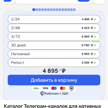
1/24
arrow_downward_alt
4 895
₽
.10
2/48
arrow_downward_alt
6 013
₽
.98
3/72
arrow_downward_alt
6 993
₽
.00
Выгодно
30 дней
arrow_downward_alt
9 790
₽
.20
Нативный
arrow_downward_alt
6 993
₽
.00
Репост
arrow_downward_alt
5 594
₽
.40
4 895
₽
.10
handshake
Работаем с ЭДО
Каталог Телеграм-каналов для нативных