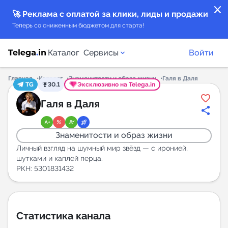
close
🚀 Реклама с оплатой за клики, лиды и продажи
Теперь со сниженным бюджетом для старта!
Каталог
Сервисы
Войти
Главная
Каталог
Знаменитости и образ жизни
Галя в Даля
TG
30.1
Эксклюзивно на Telega.in
Каталог каналов
Галя в Даля
Каталог ботов
Знаменитости и образ жизни
Горящие предложения
Личный взгляд на шумный мир звёзд — с иронией,
шутками и каплей перца.
РКН: 5301831432
Индекс читаемости каналов в Telegram
New
Аналитика MAX каналов
Статистика канала
New