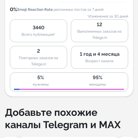
0%
Emoji Reaction Rate
рекламных постов за 7 дней
*Изменения за 30 дней
12
3440
Выполненных заказов на
Всего публикаций*
Telega.in
2
1 год и 4 месяца
Повторных заказов на
Возраст канала
Telega.in
5%
95%
мужчины
женщины
Добавьте похожие
каналы Telegram и MAX