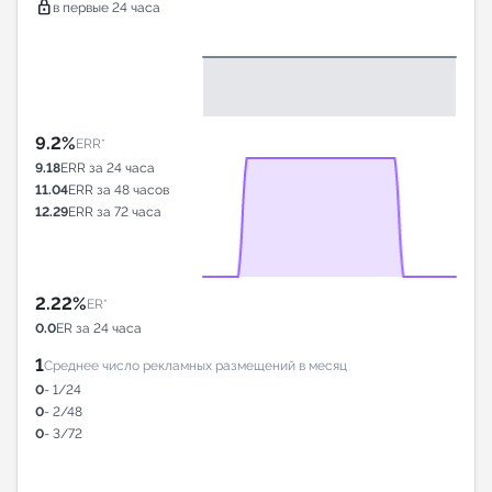
lock
в первые 24 часа
9.2%
ERR*
9.18
ERR за 24 часа
11.04
ERR за 48 часов
12.29
ERR за 72 часа
2.22%
ER*
0.0
ER за 24 часа
1
Среднее число рекламных размещений в месяц
0
- 1/24
0
- 2/48
0
- 3/72