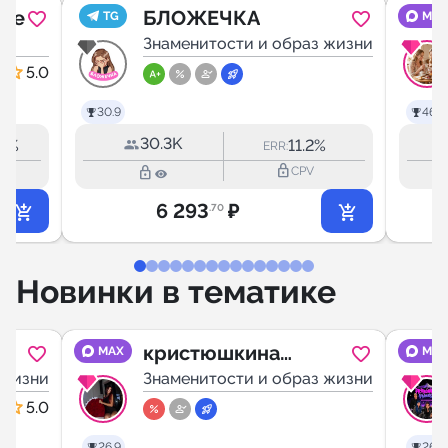
кое
БЛОЖЕЧКА
TG
MAX
Знаменитости и образ жизни
5.0
30.9
46.6
30.3K
.6%
11.2%
ERR:
lock_outline
lock_outline
PV
CPV
6 293
₽
.70
Новинки в тематике
кристюшкина |
MAX
MAX
 жизни
кристина
Знаменитости и образ жизни
карамелька
5.0
26.9
26.8