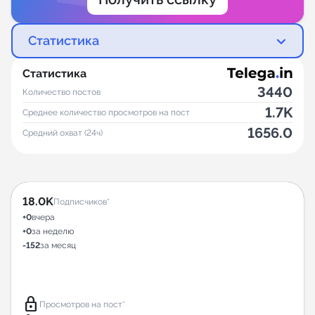
Статистика
Статистика
3440
Количество постов
1.7K
Среднее количество просмотров на пост
1656.0
Средний охват (24ч)
18.0K
Подписчиков*
+0
вчера
+0
за неделю
-152
за месяц
lock
Просмотров на пост*