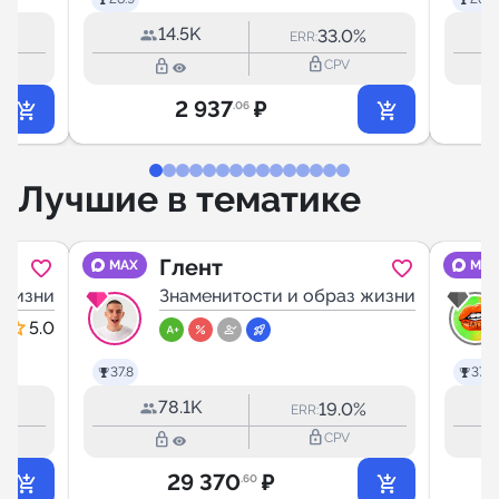
14.5K
%
33.0%
ERR:
lock_outline
lock_outline
CPV
2 937
₽
.06
Лучшие в тематике
Глент
MAX
MAX
 жизни
Знаменитости и образ жизни
5.0
37.8
37.7
78.1K
%
19.0%
ERR:
lock_outline
lock_outline
CPV
29 370
₽
.60