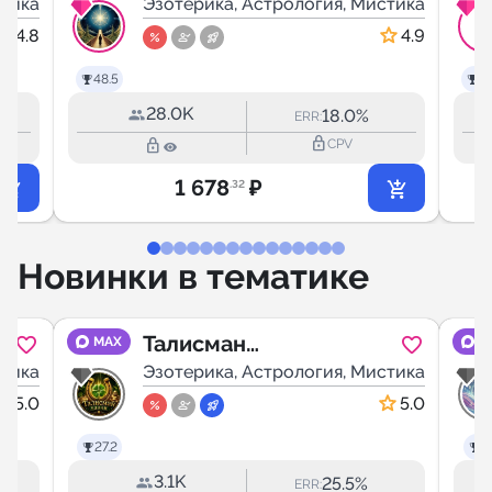
стика
мост |
Эзотерика, Астрология, Мистика
Эзотерика
4.8
4.9
48.5
38
28.0K
18.0%
ERR:
lock_outline
lock_outline
CPV
1 678
₽
.32
Новинки в тематике
Талисман
MAX
M
стика
удачи •
Эзотерика, Астрология, Мистика
Приметы •
5.0
5.0
Народная
27.2
27
мудрость
3.1K
25.5%
ERR: