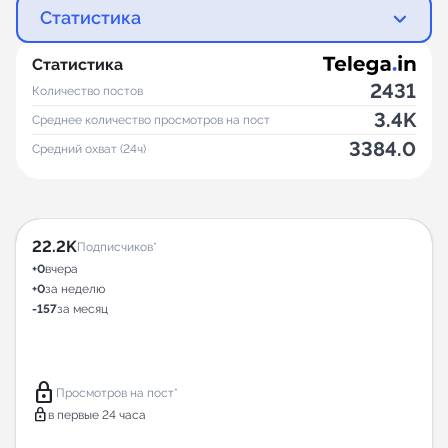
Статистика
Статистика
2431
Количество постов
3.4K
Среднее количество просмотров на пост
3384.0
Средний охват (24ч)
22.2K
Подписчиков*
+0
вчера
+0
за неделю
-157
за месяц
lock
Просмотров на пост*
lock
в первые 24 часа