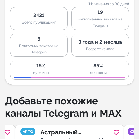
*Изменения за 30 дней
19
2431
Выполненных заказов на
Всего публикаций*
Telega.in
3
3 года и 2 месяца
Повторных заказов на
Возраст канала
Telega.in
15%
85%
мужчины
женщины
Добавьте похожие
каналы Telegram и MAX
Астральный
TG
M