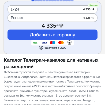
Выгодно
1/24
4 335
₽
.66
Репост
4 335
₽
.66
4 335
₽
.66
handshake
Работаем с ЭДО
Каталог Телеграм-каналов для нативных
размещений
Любовный гороскоп, Водолей — это Telegam канал в категории
«Эзотерика, Астрология, Мистика», который предлагает эффективные
форматы для размещения рекламных постов в Телеграмме. Количество
подписчиков канала в 22.2K и качественный контент помогают брендам
привлекать внимание аудитории и увеличивать охват. Рейтинг канала
составляет 16.1, количество отзывов – 5, со средней оценкой 5.0.
Вы можете запустить рекламную кампанию через сервис Telega.in,