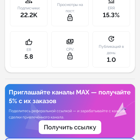
group
monitoring
Просмотры на
Подписчики:
ERR
пост:
Индивидуальное сопровождение
22.2K
15.3%
lock_outline
Аналитика Telegram
update
payments
thumb_up
Публикаций в
CPV:
ER
день:
lock_outline
5.8
1.0
Приглашайте каналы MAX — получайте
5% с их заказов
Поделитесь реферальной ссылкой — и зарабатывайте с каждой
сделки привлечённого канала.
Получить ссылку