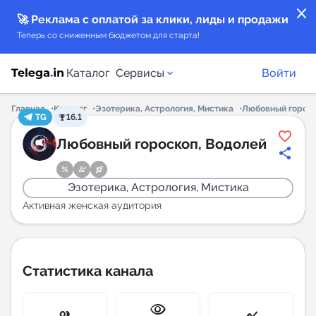
close
🚀 Реклама с оплатой за клики, лиды и продажи
Теперь со сниженным бюджетом для старта!
Каталог
Сервисы
Войти
Главная
Каталог
Эзотерика, Астрология, Мистика
Любовный гороск
TG
16.1
Каталог каналов
Любовный гороскоп, Водолей
Каталог ботов
Эзотерика, Астрология, Мистика
Горящие предложения
Активная женская аудитория
Индекс читаемости каналов в Telegram
New
Статистика канала
Аналитика MAX каналов
visibility
New