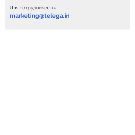
Для сотрудничества
marketing@telega.in
Для СМИ
pr@telega.in
Техподдержка
Telegram
MAX
Сервисы
Каталог каналов
Готовые предложения
Горящие предложения