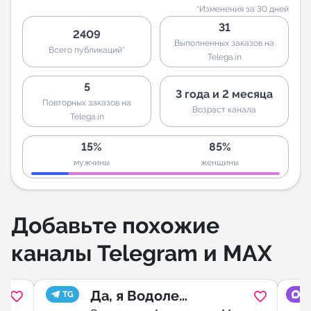
*Изменения за 30 дней
31
2409
Выполненных заказов на
Всего публикаций*
Telega.in
5
3 года и 2 месяца
Повторных заказов на
Возраст канала
Telega.in
15%
85%
мужчины
женщины
Добавьте похожие
каналы Telegram и MAX
Да, я Водолей
TG
M