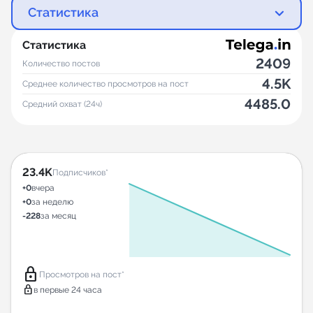
Статистика
Статистика
2409
Количество постов
4.5K
Среднее количество просмотров на пост
4485.0
Средний охват (24ч)
23.4K
Подписчиков*
+0
вчера
+0
за неделю
-228
за месяц
lock
Просмотров на пост*
lock
в первые 24 часа