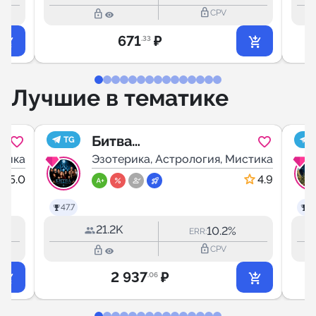
lock_outline
lock_outline
CPV
671
₽
.33
Лучшие в тематике
Битва
TG
стика
экстрасенсов
Эзотерика, Астрология, Мистика
5.0
4.9
47.7
47
21.2K
10.2%
ERR:
lock_outline
lock_outline
CPV
2 937
₽
.06