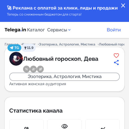
close
🚀 Реклама с оплатой за клики, лиды и продажи
Теперь со сниженным бюджетом для старта!
Каталог
Сервисы
Войти
Главная
Каталог
Эзотерика, Астрология, Мистика
Любовный гороск
TG
11.9
Каталог каналов
Любовный гороскоп, Дева
Каталог ботов
Эзотерика, Астрология, Мистика
Горящие предложения
Активная женская аудитория
Индекс читаемости каналов в Telegram
New
Статистика канала
Аналитика MAX каналов
visibility
New