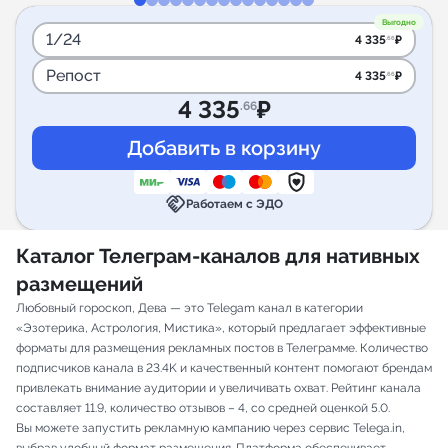
Выгодно
1/24
4 335
₽
.66
Репост
4 335
₽
.66
4 335
₽
.66
handshake
Работаем с ЭДО
Каталог Телеграм-каналов для нативных
размещений
Любовный гороскоп, Дева — это Telegam канал в категории
«Эзотерика, Астрология, Мистика», который предлагает эффективные
форматы для размещения рекламных постов в Телеграмме. Количество
подписчиков канала в 23.4K и качественный контент помогают брендам
привлекать внимание аудитории и увеличивать охват. Рейтинг канала
составляет 11.9, количество отзывов – 4, со средней оценкой 5.0.
Вы можете запустить рекламную кампанию через сервис Telega.in,