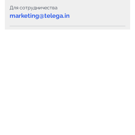
Для сотрудничества
marketing@telega.in
Для СМИ
pr@telega.in
Техподдержка
Telegram
MAX
Сервисы
Каталог каналов
Готовые предложения
Горящие предложения