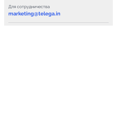
Для сотрудничества
marketing@telega.in
Для СМИ
pr@telega.in
Техподдержка
Telegram
MAX
Сервисы
Каталог каналов
Готовые предложения
Горящие предложения