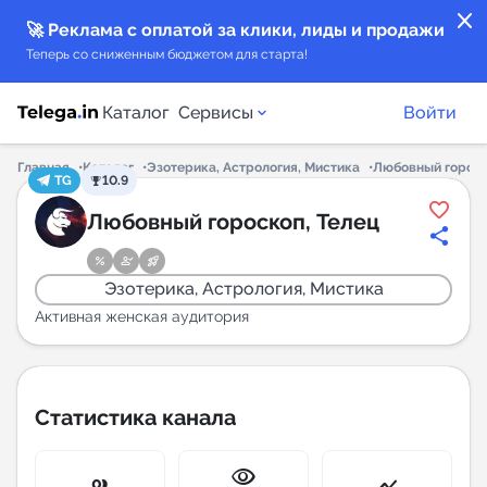
close
🚀 Реклама с оплатой за клики, лиды и продажи
Теперь со сниженным бюджетом для старта!
Каталог
Сервисы
Войти
Главная
Каталог
Эзотерика, Астрология, Мистика
Любовный гороск
TG
10.9
Каталог каналов
Любовный гороскоп, Телец
Каталог ботов
Эзотерика, Астрология, Мистика
Горящие предложения
Активная женская аудитория
Индекс читаемости каналов в Telegram
New
Статистика канала
Аналитика MAX каналов
visibility
New