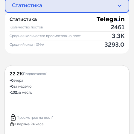
Статистика
Статистика
2461
Количество постов
3.3K
Среднее количество просмотров на пост
3293.0
Средний охват (24ч)
22.2K
Подписчиков*
+0
вчера
+0
за неделю
-132
за месяц
lock
Просмотров на пост*
lock
в первые 24 часа