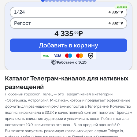
Выгодно
1/24
4 335
₽
.66
Репост
4 332
₽
.86
4 335
₽
.66
handshake
Работаем с ЭДО
Каталог Телеграм-каналов для нативных
размещений
Любовный гороскоп, Телец — это Telegam канал в категории
«Эзотерика, Астрология, Мистика», который предлагает эффективные
форматы для размещения рекламных постов в Телеграмме. Количество
подписчиков канала в 22.2K и качественный контент помогают брендам
привлекать внимание аудитории и увеличивать охват. Рейтинг канала
составляет 10.9, количество отзывов – 3, со средней оценкой 5.0.
Вы можете запустить рекламную кампанию через сервис Telega.in,