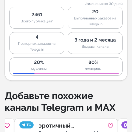
*Изменения за 30 дней
20
2461
Выполненных заказов на
Всего публикаций*
Telega.in
4
3 года и 2 месяца
Повторных заказов на
Возраст канала
Telega.in
20%
80%
мужчины
женщины
Добавьте похожие
каналы Telegram и MAX
эротичный
TG
M