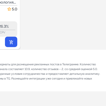
рология,
Астрология |
Эзотерика, Астрология,
Мистика
Эзотерика |
5.0
5.0
Психология
27.1
27.0
1.4K
26.3%
13.8%
ERR:
lock_outline
lock_outline
lo
CPV
CPV
293
₽
.71
форматы для размещения рекламных постов в Телеграмме. Количество
ала составляет 10.9, количество отзывов – 2, со средней оценкой 5.0.
зрачные условия сотрудничества и предоставляет детальную аналитику.
амы в TG. Размещайте интеграции уже сегодня и привлекайте новых