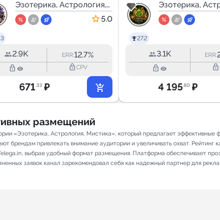
гороскоп с
Эзотерика, Астрология,
Приметы •
Эзотерика, Аст
Мистика
Мистика
айдолами!
Народная
5.0
мудрость
.3
27.2
2.9K
3.1K
12.7%
ERR:
ERR:
lock_outline
lock_outline
lock_outline
lock_outline
CPV
671
₽
4 195
₽
.33
.80
ативных размещений
гории «Эзотерика, Астрология, Мистика», который предлагает эффективные 
ют брендам привлекать внимание аудитории и увеличивать охват. Рейтинг кан
elega.in, выбрав удобный формат размещения. Платформа обеспечивает про
олненных заявок канал зарекомендовал себя как надежный партнер для рекл