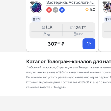
стрология,
навигатор |
Эзотерика, Астрология,
Мистика
Гороскоп
5.0
5.0
27.7
27
1.1K
3.4%
26.1%
RR:
ERR:
lock_outline
lock_outline
lock_outline
CPV
CPV
307
₽
.69
Каталог Телеграм-каналов для н
Любовный гороскоп, Стрелец — это Telegam канал в кате
подписчиков канала в 19.5K и качественный контент помога
Вы можете запустить рекламную кампанию через сервис T
Стоимость размещения составляет 4335.66 ₽, а за 15 вып
клиентов вместе с Telega.in!