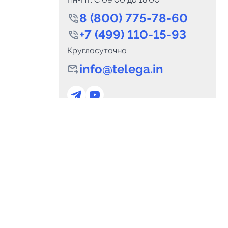
8 (800) 775-78-60
+7 (499) 110-15-93
Круглосуточно
info@telega.in
0
Каналов:
Подпи
0
₽
delete_forever
Итого:
.00
Для сотрудничества
и
marketing@telega.in
Для СМИ
альных
pr@telega.in
Техподдержка