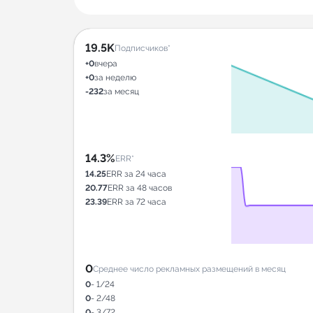
19.5K
Подписчиков*
+0
вчера
+0
за неделю
-232
за месяц
14.3%
ERR*
14.25
ERR за 24 часа
20.77
ERR за 48 часов
23.39
ERR за 72 часа
0
Среднее число рекламных размещений в месяц
0
- 1/24
0
- 2/48
0
- 3/72