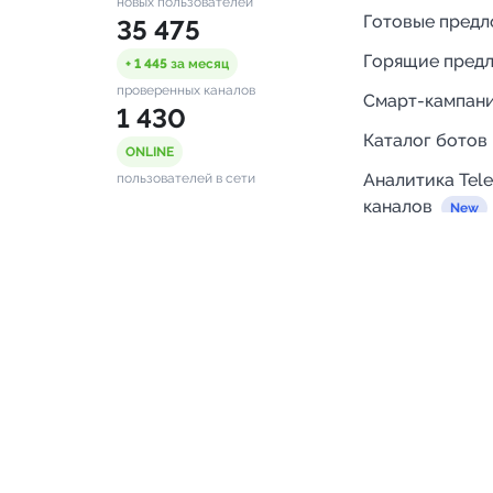
новых пользователей
Готовые пред
35 475
Горящие пред
+ 1 445
за месяц
проверенных каналов
Смарт-кампан
1 430
Каталог ботов
ONLINE
Аналитика Tel
пользователей в сети
каналов
Бот нотифика
Помощь
FAQ
Напишите нам