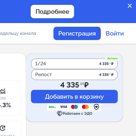
close
Подробнее
Регистрация
Войти
адельцу канала
отов
Выгодно
1/24
4 335
₽
.66
Репост
4 335
₽
.66
таемости каналов в
4 335
₽
.66
onitoring
ERR
4.3%
handshake
альное
Работаем с ЭДО
дение
pdate
икаций в