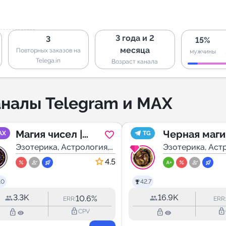
3 года и 2
3
15%
месяца
Повторных заказов на
мужчины
Telega.in
Возраст канала
налы Telegram и MAX
Магия чисел |
Черная маги
AX
TG
Нумерология |
Эзотерика, Астрология,
Руны
Эзотерика, Аст
Мистика
Мистика
Эзотерика |
4.5
Астрология |
.0
42.7
Психология |
3.3K
16.9K
10.6%
ERR:
ERR:
ТАРО
lock_outline
lock_outline
lock_outline
lock_outline
CPV