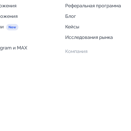
ложения
Реферальная программа
ложения
Блог
ии
Кейсы
Исследования рынка
egram и MAX
Компания
Отзывы о Telega.in
ций
Информация о безопасност
Возврат средств
Гарантии
Политика обработки персон
данных
Вакансии