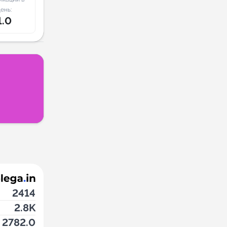
ень:
1.0
2414
2.8K
2782.0