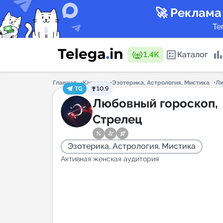
🚀 Реклама
Те
1.4K
Каталог
Главная
Каталог
Эзотерика, Астрология, Мистика
Лю
TG
10.9
Каталог 
Любовный гороскоп,
Стрелец
Горящие
Эзотерика, Астрология, Мистика
Активная женская аудитория
Аналитик
New