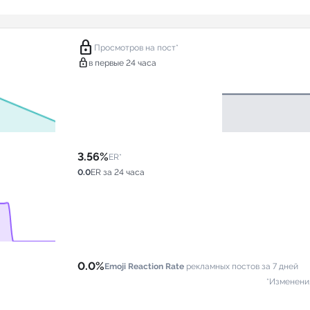
lock
Просмотров на пост*
lock
в первые 24 часа
3.56%
ER*
0.0
ER за 24 часа
0.0%
Emoji Reaction Rate
рекламных постов за 7 дней
*Изменени