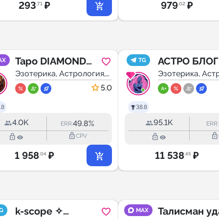
293
₽
979
₽
.71
.02
Таро DIAMOND
АСТРО БЛОГ
AX
TG
DREAM / Таро
Эзотерика, Астрология,
ГОРОСКОП |
Эзотерика, Аст
Мистика
Мистика
БРИЛЛИАНТОВА
АСТРОЛОГИЯ
5.0
Я МЕЧТА
ТАРО |
.8
38.8
ЭЗОТЕРИКА
4.0K
95.1K
49.8%
ERR:
ERR:
lock_outline
lock_outline
lock_outline
lock_outline
CPV
1 958
₽
11 538
₽
.04
.45
k-scope ✧
Талисман уд
G
MAX