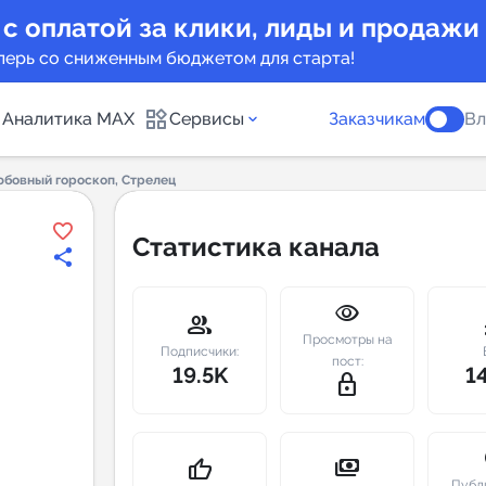
 с оплатой за клики, лиды и продажи
перь со сниженным бюджетом для старта!
Аналитика MAX
Сервисы
Заказчикам
Вл
бовный гороскоп, Стрелец
каналов
Каталог б
Статистика канала
Индекс чи
visibility
 предложения
Telegram
group
m
Просмотры на
New
Подписчики:
пост:
19.5K
1
lock_outline
Индивиду
а MAX каналов
сопровож
u
payments
thumb_up
Публ