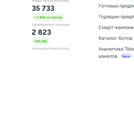
новых пользователей
Готовые пред
35 733
Горящие пред
+ 1 454
за месяц
проверенных каналов
Смарт-кампан
2 823
Каталог ботов
ONLINE
Аналитика Tel
пользователей в сети
каналов
Бот нотифика
Помощь
FAQ
Напишите нам