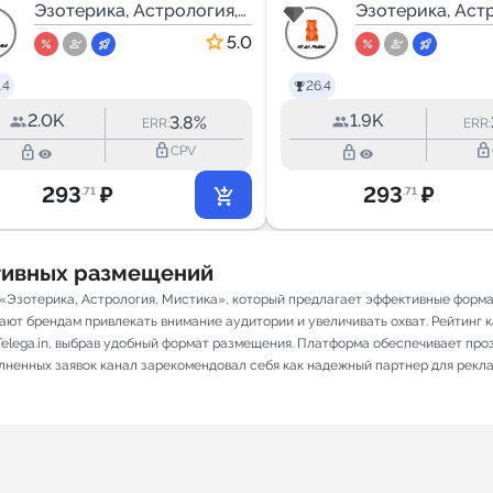
Эзотерика, Астрология,
Эзотерика, Аст
Мистика
Мистика
5.0
.4
26.4
2.0K
1.9K
3.8%
ERR:
ERR:
lock_outline
lock_outline
lock_outline
lock_outline
CPV
293
₽
293
₽
.71
.71
ативных размещений
и «Эзотерика, Астрология, Мистика», который предлагает эффективные форм
ают брендам привлекать внимание аудитории и увеличивать охват. Рейтинг кан
elega.in, выбрав удобный формат размещения. Платформа обеспечивает про
олненных заявок канал зарекомендовал себя как надежный партнер для рекл