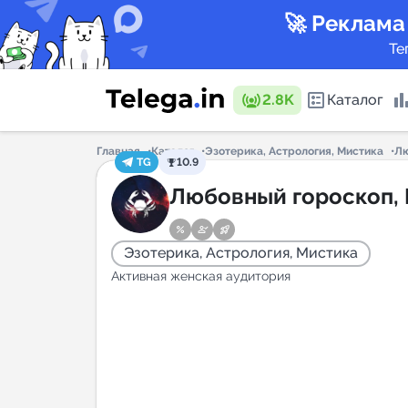
🚀 Реклама
Те
2.8K
Каталог
Главная
Каталог
Эзотерика, Астрология, Мистика
Лю
TG
10.9
Каталог 
Любовный гороскоп, 
Эзотерика, Астрология, Мистика
Горящие
Активная женская аудитория
Аналитик
New