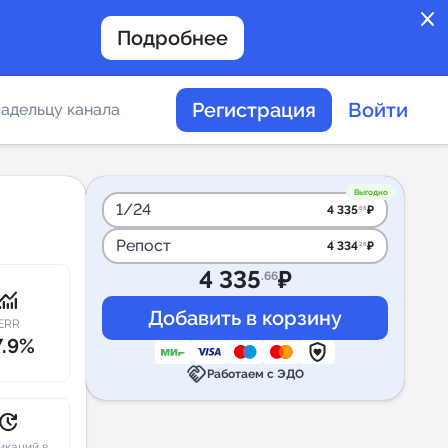
close
Подробнее
Регистрация
Войти
адельцу канала
отов
Выгодно
1/24
4 335
₽
.66
Репост
4 334
₽
.26
таемости каналов в
4 335
₽
.66
onitoring
ERR
7.9%
handshake
альное
Работаем с ЭДО
дение
pdate
икаций в