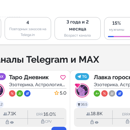
3 года и 2
4
15%
месяца
Повторных заказов на
мужчины
Telega.in
Возраст канала
налы Telegram и MAX
Таро Дневник
Лавка горос
AX
TG
Эзотерика, Астрология,
Эзотерика, Аст
Мистика
Мистика
5.0
.2
36.5
7.1K
18.8K
16.0%
ERR:
ERR:
lock_outline
lock_outline
lock_outline
lock_outline
CPV