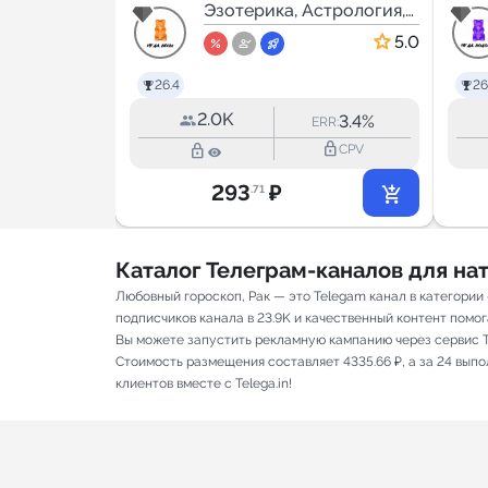
стрология,
Эзотерика, Астрология,
Мистика
5.0
26.4
26
2.0K
23.1%
3.4%
RR:
ERR:
lock_outline
lock_outline
lock_outline
CPV
CPV
293
₽
.71
Каталог Телеграм-каналов для н
Любовный гороскоп, Рак — это Telegam канал в категори
подписчиков канала в 23.9K и качественный контент помог
Вы можете запустить рекламную кампанию через сервис T
Стоимость размещения составляет 4335.66 ₽, а за 24 вып
клиентов вместе с Telega.in!