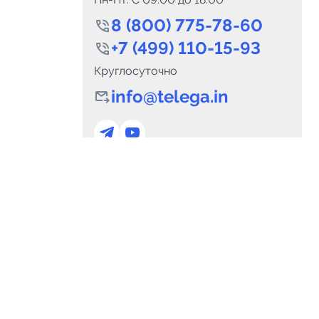
8 (800) 775-78-60
+7 (499) 110-15-93
Круглосуточно
info@telega.in
0
Каналов:
Подпи
0
₽
delete_forever
Итого:
.00
Для сотрудничества
и
marketing@telega.in
Для СМИ
альных
pr@telega.in
Техподдержка