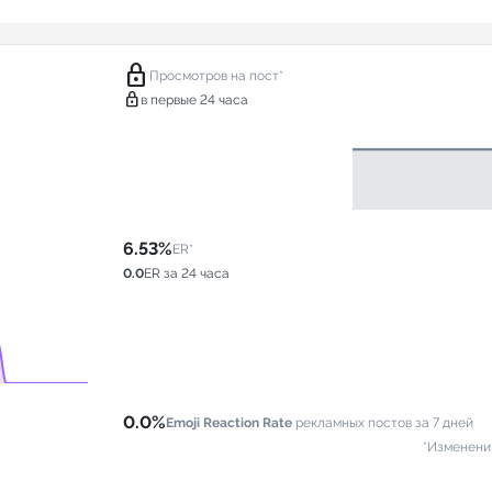
lock
Просмотров на пост*
lock
в первые 24 часа
6.53%
ER*
0.0
ER за 24 часа
0.0%
Emoji Reaction Rate
рекламных постов за 7 дней
*Изменени