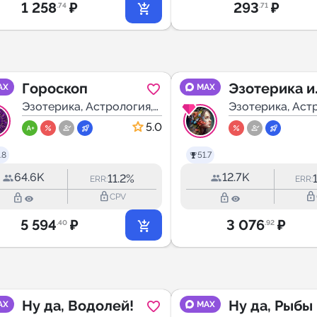
1 258
₽
293
₽
.74
.71
Гороскоп
Эзотерика и
AX
MAX
Эзотерика, Астрология,
Психология
Эзотерика, Аст
Мистика
Мистика
5.0
.8
51.7
64.6K
12.7K
11.2%
ERR:
ERR:
lock_outline
lock_outline
lock_outline
lock_outline
CPV
5 594
₽
3 076
₽
.40
.92
Ну да, Водолей!
Ну да, Рыбы
AX
MAX