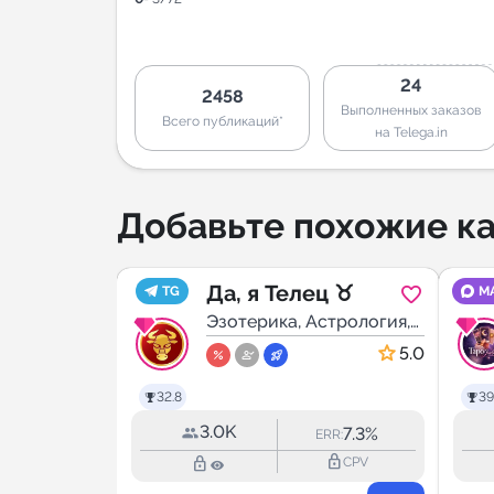
24
2458
Выполненных заказов
Всего публикаций*
на Telega.in
Добавьте похожие ка
нецы ♊️
Да, я Телец ♉️
TG
M
стрология,
Эзотерика, Астрология,
Мистика
5.0
5.0
32.8
39
3.0K
7.9%
7.3%
RR:
ERR:
lock_outline
lock_outline
lock_outline
CPV
CPV