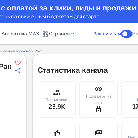
 с оплатой за клики, лиды и продажи
перь со сниженным бюджетом для старта!
Аналитика MAX
Сервисы
Заказчикам
Вл
бовный гороскоп, Рак
каналов
Каталог б
Рак
Статистика канала
Индекс чи
visibility
 предложения
Telegram
group
m
Просмотры на
New
Подписчики:
пост:
23.9K
1
lock_outline
Индивиду
а MAX каналов
сопровож
u
payments
thumb_up
Публ