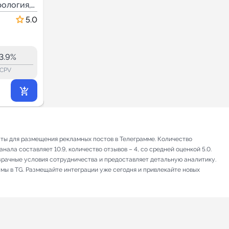
рология,
Эзотерика, Астрология,
Мистика
5.0
5.0
26.4
26.4
2.2K
3.9%
3.4%
ERR:
lock_outline
lock_outline
lo
CPV
CPV
293
₽
.71
аты для размещения рекламных постов в Телеграмме. Количество
ала составляет 10.9, количество отзывов – 4, со средней оценкой 5.0.
зрачные условия сотрудничества и предоставляет детальную аналитику.
амы в TG. Размещайте интеграции уже сегодня и привлекайте новых