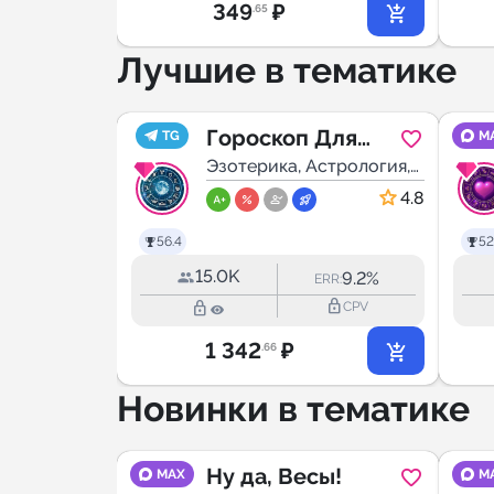
349
₽
.65
Лучшие в тематике
ник
Гороскоп Для
TG
M
стрология,
Всех
Эзотерика, Астрология,
Мистика
5.0
4.8
56.4
52
15.0K
16.0%
9.2%
RR:
ERR:
lock_outline
lock_outline
lock_outline
CPV
CPV
1 342
₽
.66
Новинки в тематике
Ну да, Весы!
MAX
M