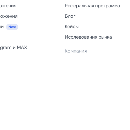
ложения
Реферальная программа
ложения
Блог
ии
Кейсы
Исследования рынка
egram и MAX
Компания
Отзывы о Telega.in
ций
Информация о безопасност
Возврат средств
Гарантии
Политика обработки персон
данных
Вакансии