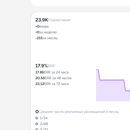
23.9K
Подписчиков*
+0
вчера
+0
за неделю
-215
за месяц
17.9%
ERR*
17.86
ERR за 24 часа
20.56
ERR за 48 часов
23.12
ERR за 72 часа
0
Среднее число рекламных размещений в месяц
0
- 1/24
0
- 2/48
0
- 3/72