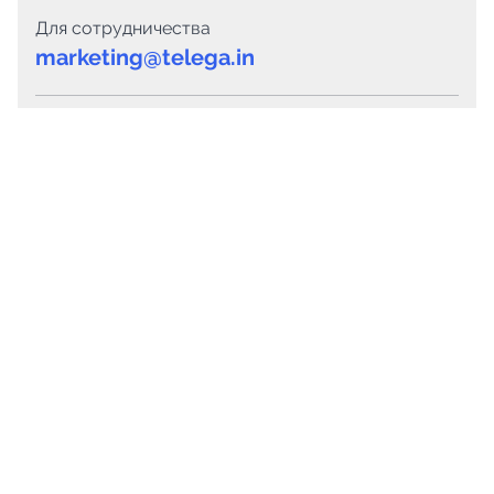
Для сотрудничества
marketing@telega.in
Для СМИ
pr@telega.in
Техподдержка
Telegram
MAX
Сервисы
Каталог каналов
Готовые предложения
Горящие предложения