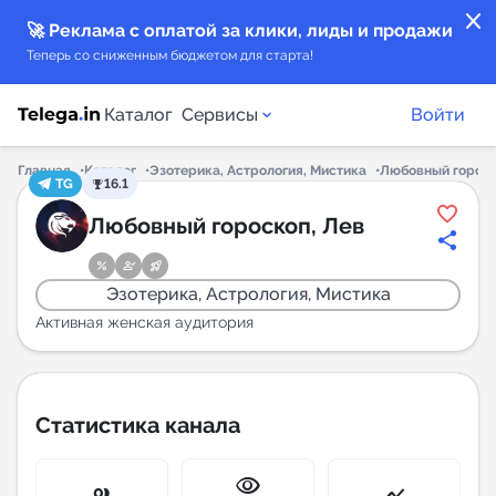
close
🚀 Реклама с оплатой за клики, лиды и продажи
Теперь со сниженным бюджетом для старта!
Каталог
Сервисы
Войти
Главная
Каталог
Эзотерика, Астрология, Мистика
Любовный гороск
TG
16.1
Каталог каналов
Любовный гороскоп, Лев
Каталог ботов
Эзотерика, Астрология, Мистика
Горящие предложения
Активная женская аудитория
Индекс читаемости каналов в Telegram
New
Статистика канала
Аналитика MAX каналов
visibility
New