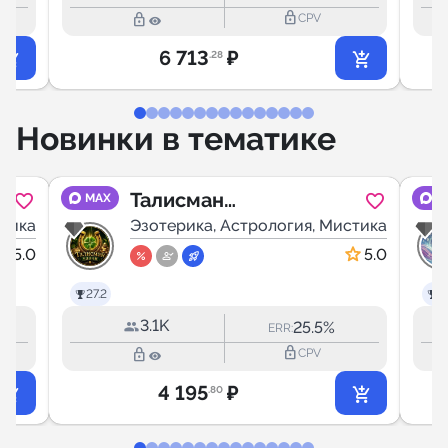
lock_outline
lock_outline
CPV
6 713
₽
.28
Новинки в тематике
Талисман
MAX
M
стика
удачи •
Эзотерика, Астрология, Мистика
Приметы •
5.0
5.0
Народная
27.2
27
мудрость
3.1K
25.5%
ERR:
lock_outline
lock_outline
CPV
4 195
₽
.80