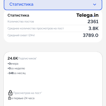
Статистика
Статистика
2361
Количество постов
3.8K
Среднее количество просмотров на пост
3789.0
Средний охват (24ч)
24.6K
Подписчиков*
+0
вчера
+0
за неделю
-148
за месяц
lock
Просмотров на пост*
lock
в первые 24 часа