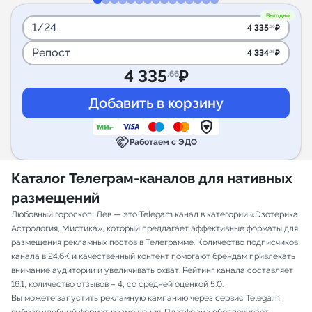
Выгодно
1/24
4 335
₽
.66
Репост
4 334
₽
.26
4 335
₽
.66
handshake
Работаем с ЭДО
Каталог Телеграм-каналов для нативных
размещений
Любовный гороскоп, Лев — это Telegam канал в категории «Эзотерика,
Астрология, Мистика», который предлагает эффективные форматы для
размещения рекламных постов в Телеграмме. Количество подписчиков
канала в 24.6K и качественный контент помогают брендам привлекать
внимание аудитории и увеличивать охват. Рейтинг канала составляет
16.1, количество отзывов – 4, со средней оценкой 5.0.
Вы можете запустить рекламную кампанию через сервис Telega.in,