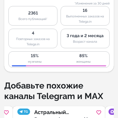
*Изменения за 30 дней
16
2361
Выполненных заказов на
Всего публикаций*
Telega.in
4
3 года и 2 месяца
Повторных заказов на
Возраст канала
Telega.in
15%
85%
мужчины
женщины
Добавьте похожие
каналы Telegram и MAX
Астральный
TG
M