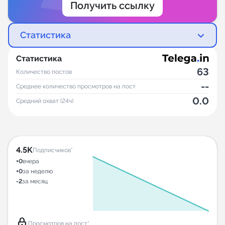
Получить ссылку
Статистика
Статистика
63
Количество постов
--
Среднее количество просмотров на пост
0.0
Средний охват (24ч)
4.5K
Подписчиков*
+0
вчера
+0
за неделю
-2
за месяц
lock
Просмотров на пост*