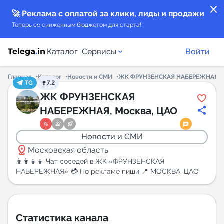
close
🚀 Реклама с оплатой за клики, лиды и продажи
Теперь со сниженным бюджетом для старта!
Каталог
Сервисы
Войти
Главная
Каталог
Новости и СМИ
ЖК ФРУНЗЕНСКАЯ НАБЕРЕЖНАЯ, М
TG
7.2
Каталог каналов
ЖК ФРУНЗЕНСКАЯ
НАБЕРЕЖНАЯ, Москва, ЦАО
Каталог ботов
Новости и СМИ
Горящие предложения
distance
Московская область
👨‍👩‍👧‍👦 Чат соседей в ЖК «ФРУНЗЕНСКАЯ
Индекс читаемости каналов в Telegram
НАБЕРЕЖНАЯ» 💳 По рекламе пиши 📍 МОСКВА, ЦАО
New
Аналитика MAX каналов
Статистика канала
New