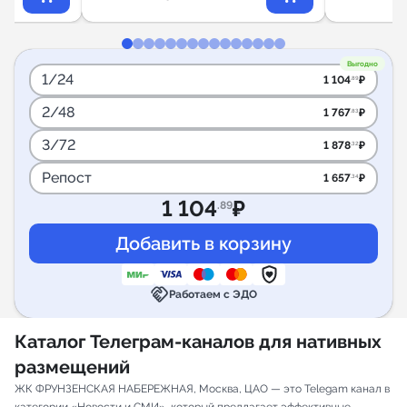
Выгодно
1/24
1 104
₽
.89
2/48
1 767
₽
.83
3/72
1 878
₽
.32
Репост
1 657
₽
.34
1 104
₽
.89
handshake
Работаем с ЭДО
Каталог Телеграм-каналов для нативных
размещений
ЖК ФРУНЗЕНСКАЯ НАБЕРЕЖНАЯ, Москва, ЦАО — это Telegam канал в