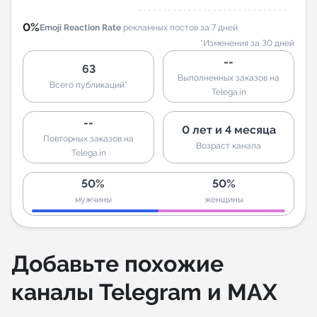
0%
Emoji Reaction Rate
рекламных постов за 7 дней
*Изменения за 30 дней
--
63
Выполненных заказов на
Всего публикаций*
Telega.in
--
0 лет и 4 месяца
Повторных заказов на
Возраст канала
Telega.in
50%
50%
мужчины
женщины
Добавьте похожие
каналы Telegram и MAX