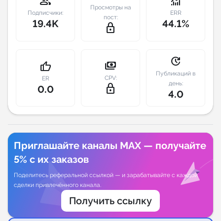
group
monitoring
Просмотры на
Подписчики:
ERR
пост:
Индивидуальное сопровождение
19.4K
44.1%
lock_outline
Аналитика Telegram
update
payments
thumb_up
Публикаций в
CPV:
ER
день:
lock_outline
0.0
4.0
Приглашайте каналы MAX — получайте
5% с их заказов
Поделитесь реферальной ссылкой — и зарабатывайте с каждой
сделки привлечённого канала.
Получить ссылку