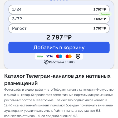
1/24
2 797
₽
.20
Выгодно
3/72
7 692
₽
.30
Репост
2 797
₽
.20
2 797
₽
.20
handshake
Работаем с ЭДО
Каталог Телеграм-каналов для нативных
размещений
Фотографы и видеографы — это Telegam канал в категории «Искусство
и дизайн», который предлагает эффективные форматы для размещения
рекламных постов в Телеграмме. Количество подписчиков канала в
19.4K и качественный контент помогают брендам привлекать внимание
аудитории и увеличивать охват. Рейтинг канала составляет 5.3,
количество отзывов – 4, со средней оценкой 4.3.