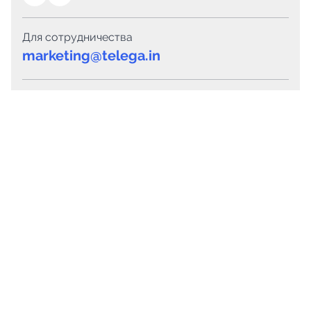
Для сотрудничества
marketing@telega.in
Для СМИ
pr@telega.in
Техподдержка
Telegram
MAX
Сервисы
Каталог каналов
Готовые предложения