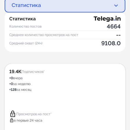
Статистика
Статистика
4664
Количество постов
--
Среднее количество просмотров на пост
9108.0
Средний охват (24ч)
19.4K
Подписчиков*
+0
вчера
+0
за неделю
+128
за месяц
lock
Просмотров на пост*
lock
в первые 24 часа