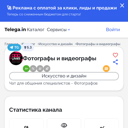
close
🚀 Реклама с оплатой за клики, лиды и продажи
Теперь со сниженным бюджетом для старта!
Каталог
Сервисы
Войти
Главная
Каталог
Искусство и дизайн
Фотографы и видеографы
TG
5.3
Каталог каналов
Фотографы и видеографы
Каталог ботов
Искусство и дизайн
Горящие предложения
Чат для общения специалистов - Фотографов
Индекс читаемости каналов в Telegram
New
Статистика канала
Аналитика MAX каналов
visibility
New