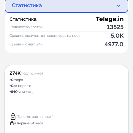
Статистика
Статистика
13525
Количество постов
5.0K
Среднее количество просмотров на пост
4977.0
Средний охват (24ч)
274K
Подписчиков*
+0
вчера
+0
за неделю
+940
за месяц
lock
Просмотров на пост*
lock
в первые 24 часа