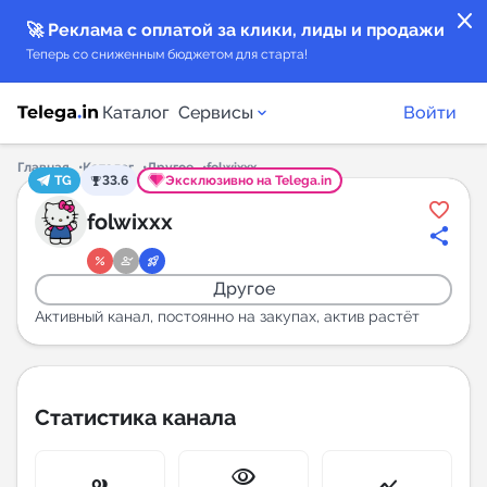
close
🚀 Реклама с оплатой за клики, лиды и продажи
Теперь со сниженным бюджетом для старта!
Каталог
Сервисы
Войти
Главная
Каталог
Другое
folwixxx
TG
33.6
Эксклюзивно на Telega.in
Каталог каналов
folwixxx
Каталог ботов
Другое
Горящие предложения
Активный канал, постоянно на закупах, актив растёт
Индекс читаемости каналов в Telegram
New
Статистика канала
Аналитика MAX каналов
visibility
New