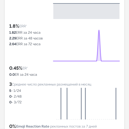
1.8%
ERR*
1.82
ERR за 24 часа
2.29
ERR за 48 часов
2.64
ERR за 72 часа
0.45%
ER*
0.0
ER за 24 часа
3
Среднее число рекламных размещений в месяц
5
- 1/24
0
- 2/48
0
- 3/72
0%
Emoji Reaction Rate
рекламных постов за 7 дней