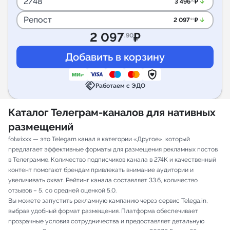
2/48
arrow_downward_alt
3 496
₽
.50
Репост
arrow_downward_alt
2 097
₽
.90
2 097
₽
.90
handshake
Работаем с ЭДО
Каталог Телеграм-каналов для нативных
размещений
folwixxx — это Telegam канал в категории «Другое», который
предлагает эффективные форматы для размещения рекламных постов
в Телеграмме. Количество подписчиков канала в 274K и качественный
контент помогают брендам привлекать внимание аудитории и
увеличивать охват. Рейтинг канала составляет 33.6, количество
отзывов – 5, со средней оценкой 5.0.
Вы можете запустить рекламную кампанию через сервис Telega.in,
выбрав удобный формат размещения. Платформа обеспечивает
прозрачные условия сотрудничества и предоставляет детальную