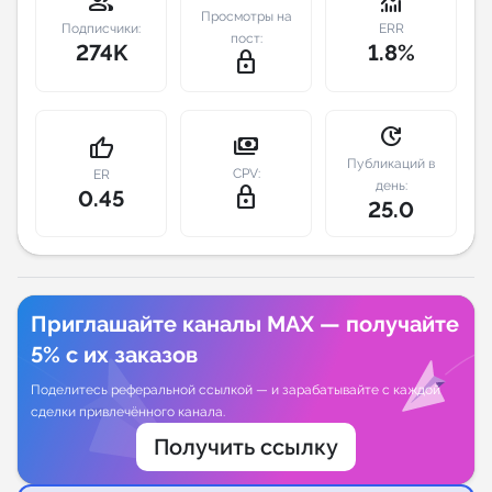
group
monitoring
Просмотры на
Подписчики:
ERR
пост:
Индивидуальное сопровождение
274K
1.8%
lock_outline
Аналитика Telegram
update
payments
thumb_up
Публикаций в
CPV:
ER
день:
lock_outline
0.45
25.0
Приглашайте каналы MAX — получайте
5% с их заказов
Поделитесь реферальной ссылкой — и зарабатывайте с каждой
сделки привлечённого канала.
Получить ссылку