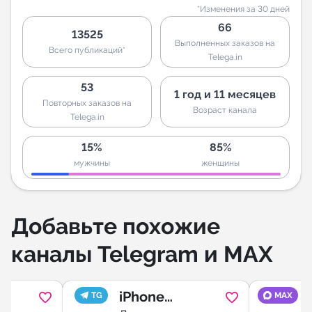
*Изменения за 30 дней
66
13525
Выполненных заказов на
Всего публикаций*
Telega.in
53
1 год и 11 месяцев
Повторных заказов на
Возраст канала
Telega.in
15%
85%
мужчины
женщины
Добавьте похожие
каналы Telegram и MAX
iPhone
TG
MAX