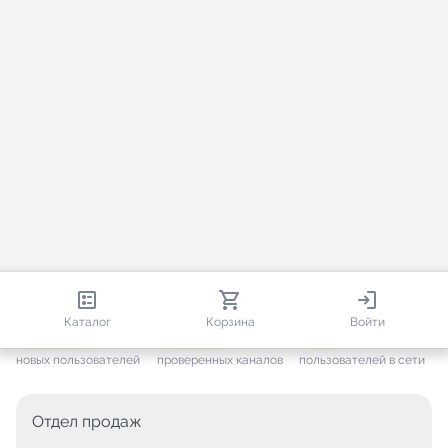
813 419
35 449
3 951
Каталог
Корзина
Войти
+ 7 640
за месяц
+ 1 437
за месяц
ONLINE
новых пользователей
проверенных каналов
пользователей в сети
Отдел продаж