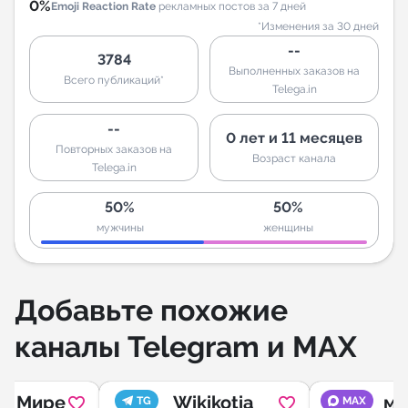
0%
Emoji Reaction Rate
рекламных постов за 7 дней
*Изменения за 30 дней
--
3784
Выполненных заказов на
Всего публикаций*
Telega.in
--
0 лет и 11 месяцев
Повторных заказов на
Возраст канала
Telega.in
50%
50%
мужчины
женщины
Добавьте похожие
каналы Telegram и MAX
 в Мире
Wikikotia
ми
TG
MAX