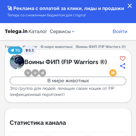
close
🚀 Реклама с оплатой за клики, лиды и продажи
Теперь со сниженным бюджетом для старта!
Каталог
Сервисы
Войти
Главная
Каталог
В мире животных
Воины ФИП (FIP Warriors ®)
TG
6.3
Каталог каналов
Воины ФИП (FIP Warriors ®)
Каталог ботов
В мире животных
Горящие предложения
Это группа для людей, лечащих своих кошек от FIP
(инфекционный перитонит)
Индекс читаемости каналов в Telegram
New
Статистика канала
Аналитика MAX каналов
New