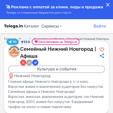
close
🚀 Реклама с оплатой за клики, лиды и продажи
Теперь со сниженным бюджетом для старта!
Каталог
Сервисы
Войти
Главная
Каталог
Культура и события
Семейный Нижний Новгород |
TG
55.8
Эксклюзивно на Telega.in
Каталог каналов
Семейный Нижний Новгород |
Афиша
Каталог ботов
Культура и события
Горящие предложения
distance
Нижний Новгород
Главная афиша Нижнего Новгорода в тг и макс.
Индекс читаемости каналов в Telegram
Взрослая живая и вовлеченная аудитория без накруток.
Семейная афиша в Нижнем Новгороде!
New
Взрослая, женская, вовлеченная аудитория, гео Нижний
Новгород, 100% живая без накруток. Ежедневный
Аналитика MAX каналов
трафик на канал и новые подписчики
New