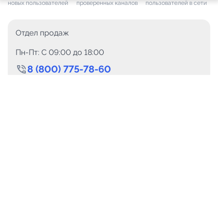
новых пользователей
проверенных каналов
пользователей в сети
Отдел продаж
Пн-Пт: C 09:00 до 18:00
8 (800) 775-78-60
+7 (499) 110-15-93
Круглосуточно
info@telega.in
Для сотрудничества
marketing@telega.in
Для СМИ