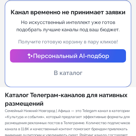
Канал временно не принимает заявки
Индивидуальное сопровождение
Но искусственный интеллект уже готов
Аналитика Telegram
подобрать лучшие каналы под ваш бюджет.
Получите готовую корзину в пару кликов!
Персональный AI-подбор
В каталог
Каталог Телеграм-каналов для нативных
размещений
Семейный Нижний Новгород | Афиша — это Telegam канал в категории
«Культура и события», который предлагает эффективные форматы для
размещения рекламных постов в Телеграмме. Количество подписчиков
канала в 11.8K и качественный контент помогают брендам привлекать
внимание аудитории и увеличивать охват. Рейтинг канала составляет