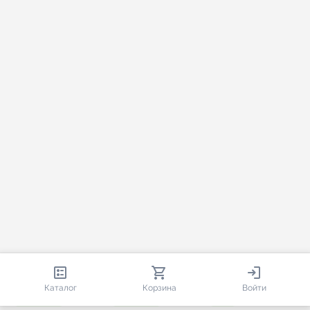
813 377
35 474
1 591
Каталог
Корзина
Войти
+ 7 651
за месяц
+ 1 445
за месяц
ONLINE