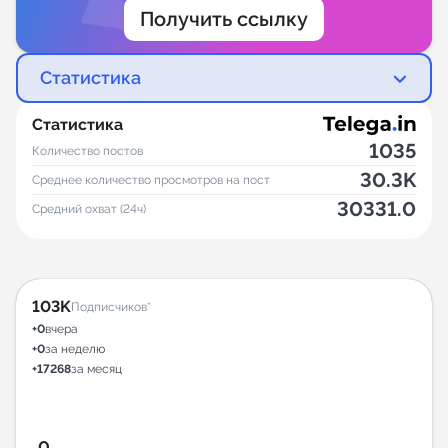
Получить ссылку
Статистика
Статистика
1035
Количество постов
30.3K
Среднее количество просмотров на пост
30331.0
Средний охват (24ч)
103K
Подписчиков*
+0
вчера
+0
за неделю
+17268
за месяц