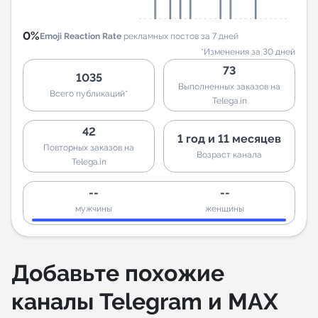
0%
Emoji Reaction Rate
рекламных постов за 7 дней
*Изменения за 30 дней
73
1035
Выполненных заказов на
Всего публикаций*
Telega.in
42
1 год и 11 месяцев
Повторных заказов на
Возраст канала
Telega.in
--
--
мужчины
женщины
Добавьте похожие
каналы Telegram и MAX