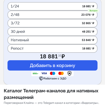
1/24
18 881
₽
.10
Выгодно
2/48
23 076
₽
.90
3/72
32 865
₽
.70
30 дней
48 251
₽
.70
Нативный
53 846
₽
.10
Репост
18 881
₽
.10
18 881
₽
.10
handshake
Работаем с ЭДО
Каталог Телеграм-каналов для нативных
размещений
Переговорная Клайпа — это Telegam канал в категории «Видеоигры»,