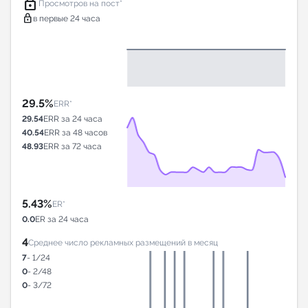
lock
Просмотров на пост*
lock
в первые 24 часа
29.5%
ERR*
29.54
ERR за 24 часа
40.54
ERR за 48 часов
48.93
ERR за 72 часа
5.43%
ER*
0.0
ER за 24 часа
4
Среднее число рекламных размещений в месяц
7
- 1/24
0
- 2/48
0
- 3/72