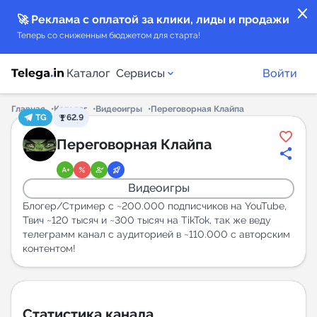
close
🚀 Реклама с оплатой за клики, лиды и продажи
Теперь со сниженным бюджетом для старта!
Каталог
Сервисы
Войти
Главная
Каталог
Видеоигры
Переговорная Клайпа
TG
62.9
Каталог каналов
Переговорная Клайпа
Каталог ботов
Видеоигры
Горящие предложения
Блогер/Стример с ~200.000 подписчиков на YouTube,
Твич ~120 тысяч и ~300 тысяч на TikTok, так же веду
телеграмм канал с аудиторией в ~110.000 с авторским
Индекс читаемости каналов в Telegram
контентом!
New
Аналитика MAX каналов
New
Статистика канала