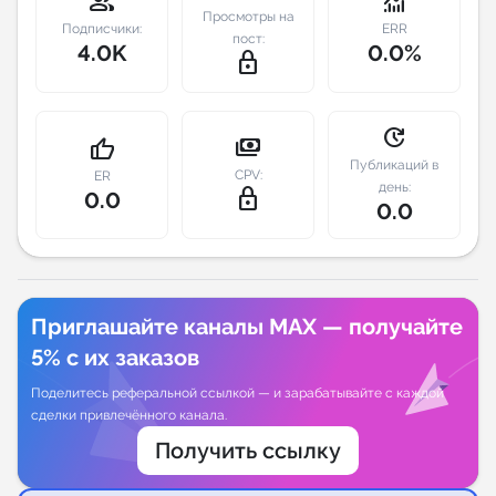
group
monitoring
Просмотры на
Подписчики:
ERR
пост:
Индивидуальное сопровождение
4.0K
0.0%
lock_outline
Аналитика Telegram
update
payments
thumb_up
Публикаций в
CPV:
ER
день:
lock_outline
0.0
0.0
Приглашайте каналы MAX — получайте
5% с их заказов
Поделитесь реферальной ссылкой — и зарабатывайте с каждой
сделки привлечённого канала.
Получить ссылку