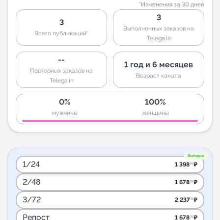
*Изменения за 30 дней
3
3
Выполненных заказов на
Всего публикаций*
Telega.in
--
1 год и 6 месяцев
Повторных заказов на
Возраст канала
Telega.in
0%
100%
мужчины
женщины
Выгодно
1/24
1 398
₽
.60
2/48
1 678
₽
.32
3/72
2 237
₽
.76
Репост
1 678
₽
.32