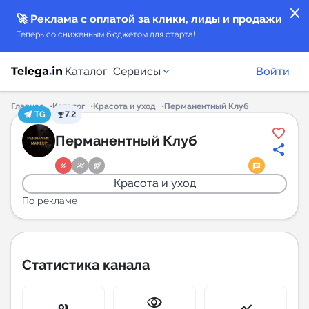
close
🚀 Реклама с оплатой за клики, лиды и продажи
Теперь со сниженным бюджетом для старта!
Каталог
Сервисы
Войти
Главная
Каталог
Красота и уход
Перманентный Клуб
TG
7.2
Каталог каналов
Перманентный Клуб
Каталог ботов
Красота и уход
Горящие предложения
По рекламе
Индекс читаемости каналов в Telegram
New
Статистика канала
Аналитика MAX каналов
visibility
New