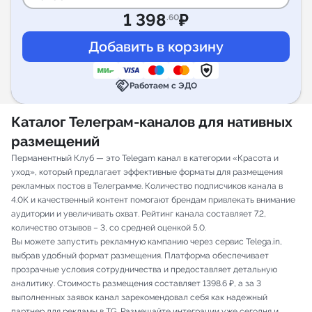
1 398
₽
.60
handshake
Работаем с ЭДО
Каталог Телеграм-каналов для нативных
размещений
Перманентный Клуб — это Telegam канал в категории «Красота и
уход», который предлагает эффективные форматы для размещения
рекламных постов в Телеграмме. Количество подписчиков канала в
4.0K и качественный контент помогают брендам привлекать внимание
аудитории и увеличивать охват. Рейтинг канала составляет 7.2,
количество отзывов – 3, со средней оценкой 5.0.
Вы можете запустить рекламную кампанию через сервис Telega.in,
выбрав удобный формат размещения. Платформа обеспечивает
прозрачные условия сотрудничества и предоставляет детальную
аналитику. Стоимость размещения составляет 1398.6 ₽, а за 3
выполненных заявок канал зарекомендовал себя как надежный
партнер для рекламы в TG. Размещайте интеграции уже сегодня и