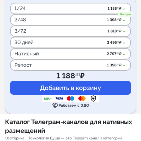
1/24
arrow_downward_alt
1 188
₽
.81
Выгодно
2/48
arrow_downward_alt
1 398
₽
.60
3/72
arrow_downward_alt
1 818
₽
.18
30 дней
arrow_downward_alt
3 496
₽
.50
Нативный
arrow_downward_alt
2 797
₽
.20
Репост
arrow_downward_alt
1 398
₽
.60
1 188
₽
.81
handshake
Работаем с ЭДО
Каталог Телеграм-каналов для нативных
размещений
Эзотерика | Психология Души — это Telegam канал в категории