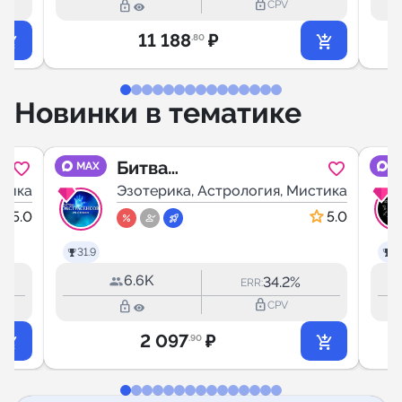
lock_outline
lock_outline
CPV
11 188
₽
.80
Новинки в тематике
Битва
MAX
M
стика
Экстрасенсов
Эзотерика, Астрология, Мистика
5.0
5.0
31.9
31
6.6K
34.2%
ERR:
lock_outline
lock_outline
CPV
2 097
₽
.90