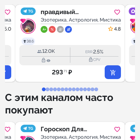
правдивый
TG
M
стика
гороскоп
Эзотерика, Астрология, Мистика
5.0
4.8
38.6
33
12.0K
2.5%
ERR:
lock_outline
lock_outline
CPV
293
₽
.71
С этим каналом часто
покупают
Гороскоп Для
TG
стика
Всех
Эзотерика, Астрология, Мистика