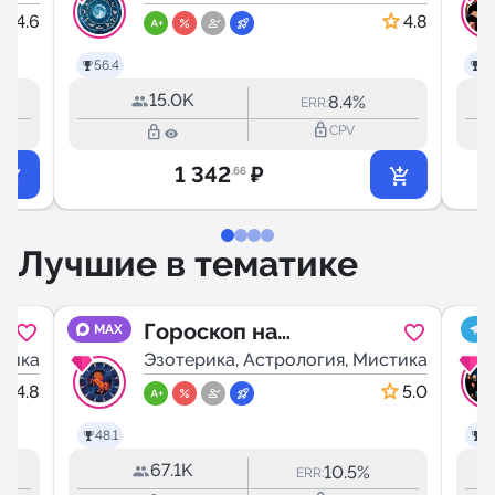
4.6
4.8
56.4
68
15.0K
8.4%
ERR:
lock_outline
lock_outline
CPV
1 342
₽
.66
Лучшие в тематике
Гороскоп на
MAX
стика
сегодня
Эзотерика, Астрология, Мистика
4.8
5.0
48.1
47
67.1K
10.5%
ERR: