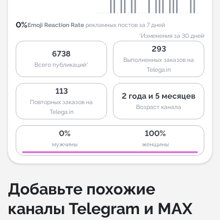
0%
Emoji Reaction Rate
рекламных постов за 7 дней
*Изменения за 30 дней
293
6738
Выполненных заказов на
Всего публикаций*
Telega.in
113
2 года и 5 месяцев
Повторных заказов на
Возраст канала
Telega.in
0%
100%
мужчины
женщины
Добавьте похожие
каналы Telegram и MAX