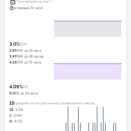
lock
Просмотров на пост*
lock
в первые 24 часа
3.0%
ERR*
2.97
ERR за 24 часа
3.97
ERR за 48 часов
4.23
ERR за 72 часа
4.09%
ER*
0.0
ER за 24 часа
15
Среднее число рекламных размещений в месяц
18
- 1/24
1
- 2/48
0
- 3/72