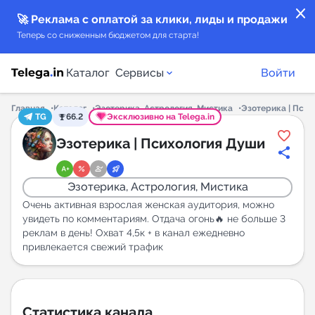
close
🚀 Реклама с оплатой за клики, лиды и продажи
Теперь со сниженным бюджетом для старта!
Каталог
Сервисы
Войти
Главная
Каталог
Эзотерика, Астрология, Мистика
Эзотерика | Пси
TG
66.2
Эксклюзивно на Telega.in
Каталог каналов
Эзотерика | Психология Души
Каталог ботов
Эзотерика, Астрология, Мистика
Горящие предложения
Очень активная взрослая женская аудитория, можно
увидеть по комментариям. Отдача огонь🔥 не больше 3
реклам в день! Охват 4,5к + в канал ежедневно
Индекс читаемости каналов в Telegram
привлекается свежий трафик
New
Аналитика MAX каналов
New
Статистика канала