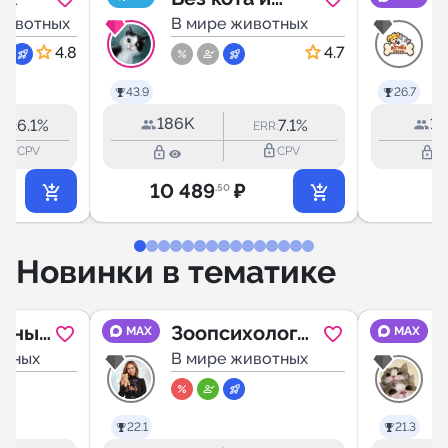
животных
жизнь не та
В мире животных
4.8
4.7
43.9
26.7
186K
1.
6.1%
7.1%
RR:
ERR:
lock_outline
lock_outline
lock_outline
lock_outline
CPV
CPV
10 489
₽
2
.50
Новинки в тематике
арный
Зоопсихолог
MAX
MAX
отных
твоего
В мире животных
ации,
питомца
22.1
21.3