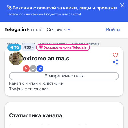
close
🚀 Реклама с оплатой за клики, лиды и продажи
Теперь со сниженным бюджетом для старта!
Каталог
Сервисы
Войти
Главная
Каталог
В мире животных
extreme animals
TG
33.4
Эксклюзивно на Telega.in
Каталог каналов
extreme animals
Каталог ботов
В мире животных
Горящие предложения
Канал с милыми животными
Трафик с тг каналов
Индекс читаемости каналов в Telegram
New
Статистика канала
Аналитика MAX каналов
New