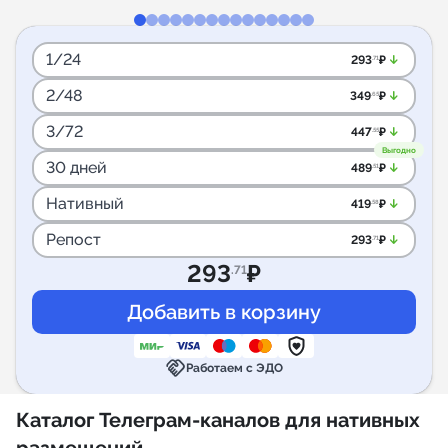
1/24
arrow_downward_alt
293
₽
.71
2/48
arrow_downward_alt
349
₽
.65
3/72
arrow_downward_alt
447
₽
.55
Выгодно
30 дней
arrow_downward_alt
489
₽
.51
Нативный
arrow_downward_alt
419
₽
.58
Репост
arrow_downward_alt
293
₽
.71
293
₽
.71
handshake
Работаем с ЭДО
Каталог Телеграм-каналов для нативных