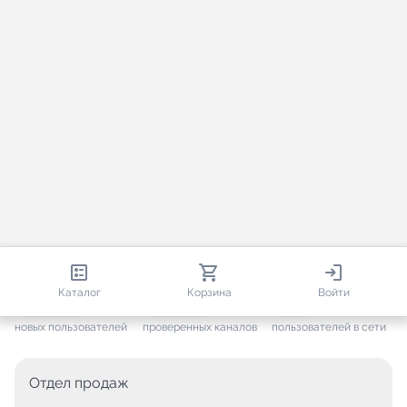
813 580
35 443
1 390
Каталог
Корзина
Войти
+ 7 569
за месяц
+ 1 417
за месяц
ONLINE
новых пользователей
проверенных каналов
пользователей в сети
Отдел продаж