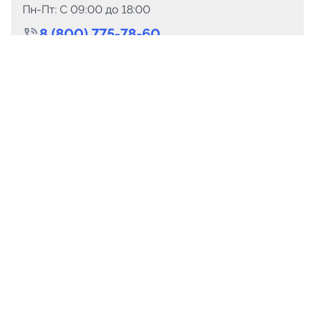
Пн-Пт: C 09:00 до 18:00
8 (800) 775-78-60
+7 (499) 110-15-93
Круглосуточно
info@telega.in
Для сотрудничества
marketing@telega.in
Для СМИ
pr@telega.in
Техподдержка