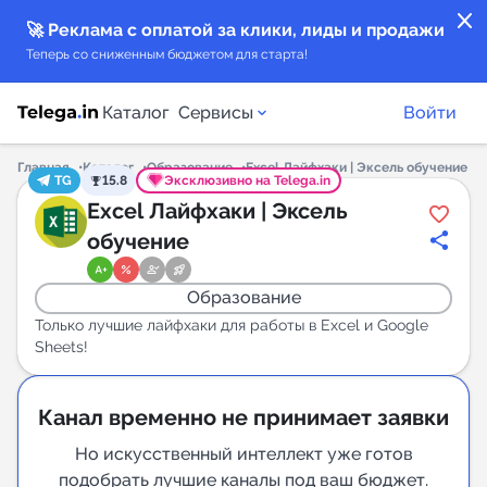
close
🚀 Реклама с оплатой за клики, лиды и продажи
Теперь со сниженным бюджетом для старта!
Каталог
Сервисы
Войти
Главная
Каталог
Образование
Excel Лайфхаки | Эксель обучение
TG
15.8
Эксклюзивно на Telega.in
Каталог каналов
Excel Лайфхаки | Эксель
обучение
Каталог ботов
Образование
Горящие предложения
Только лучшие лайфхаки для работы в Excel и Google
Sheets!
Индекс читаемости каналов в Telegram
New
Канал временно не принимает заявки
Аналитика MAX каналов
Но искусственный интеллект уже готов
New
подобрать лучшие каналы под ваш бюджет.