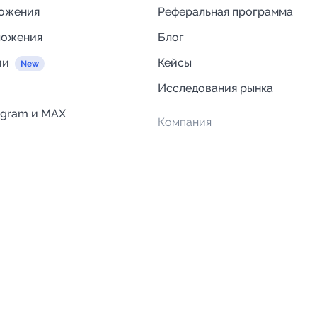
ложения
Реферальная программа
ложения
Блог
ии
Кейсы
Исследования рынка
egram и MAX
Компания
Отзывы о Telega.in
ций
Информация о безопасност
Возврат средств
Гарантии
Политика обработки персон
данных
Вакансии