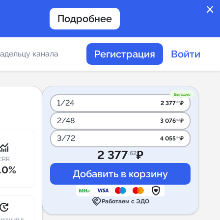
close
Подробнее
Регистрация
Войти
адельцу канала
отов
Выгодно
1/24
2 377
₽
.62
2/48
3 076
₽
.92
таемости каналов в
3/72
4 055
₽
.94
onitoring
2 377
₽
.62
ERR
.0%
альное
handshake
дение
Работаем с ЭДО
pdate
икаций в