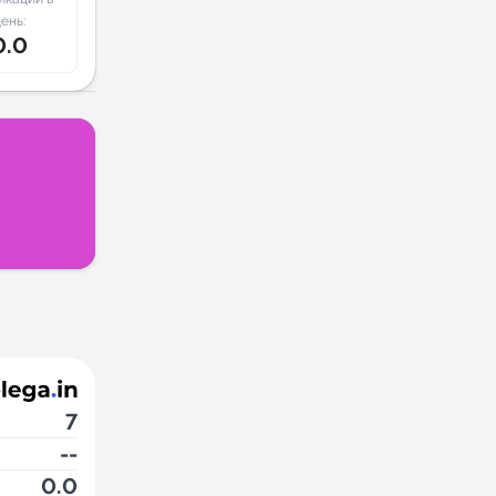
ень:
0.0
7
--
0.0