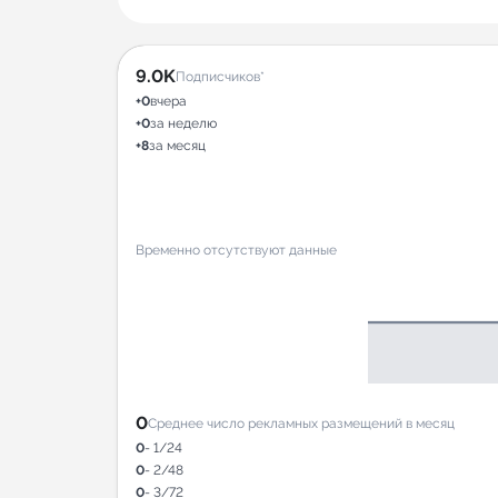
9.0K
Подписчиков*
+0
вчера
+0
за неделю
+8
за месяц
Временно отсутствуют данные
0
Среднее число рекламных размещений в месяц
0
- 1/24
0
- 2/48
0
- 3/72