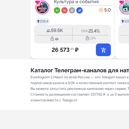
обытия
событий
Культура и события
4.9
5.0
106.4
105
59.5K
4.3%
21.4%
RR:
ERR:
lock_outline
lock_outline
lock_outline
CPV
CPV
26 573
₽
.40
Каталог Телеграм-каналов для н
Eventogram || Ивент по всей России — это Telegam канал
подписчиков канала в 9.0K и качественный контент помога
Вы можете запустить рекламную кампанию через сервис T
Стоимость размещения составляет 2377.62 ₽, а за 0 выпо
клиентов вместе с Telega.in!