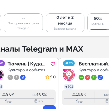
0 лет и 2
--
50%
месяца
Повторных заказов на
мужчины
Telega.in
Возраст канала
налы Telegram и MAX
Тюмень | Куда
Бесплатный
AX
TG
сходить Max
Культура и события
Петербург |
Культура и соб
Tadam
5.0
.5
50.1
9.6K
16.8K
16.5%
ERR:
ERR:
lock_outline
lock_outline
lock_outline
lock_outline
CPV