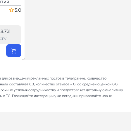
ытия
кошелька -
Культура и события
афиша
5.0
5.0
97.2
96.9
8.5K
13.7%
23.0%
ERR:
lock_outline
lock_outline
lo
CPV
CPV
5 090
₽
.90
ты для размещения рекламных постов в Телеграмме. Количество
ла составляет 6.3, количество отзывов – 0, со средней оценкой 0.0.
зрачные условия сотрудничества и предоставляет детальную аналитику.
ы в TG. Размещайте интеграции уже сегодня и привлекайте новых