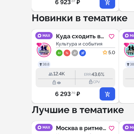
6 923
₽
.07
Новинки в тематике
уда
Куда сходить в
MAX
M
обытия
Красноярске
Культура и события
5.0
5.0
38.8
38
12.4K
24.1%
43.6%
RR:
ERR:
lock_outline
lock_outline
lock_outline
CPV
CPV
6 293
₽
.70
Лучшие в тематике
ква
Москва в ритме
MAX
M