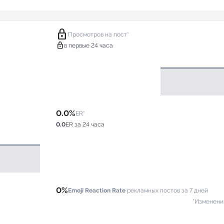
lock
Просмотров на пост*
lock
в первые 24 часа
0.0%
ER*
0.0
ER за 24 часа
0%
Emoji Reaction Rate
рекламных постов за 7 дней
*Изменени