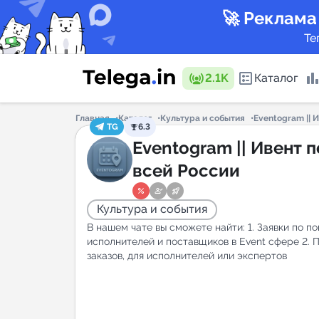
🚀 Реклама
Те
2.1K
Каталог
Главная
Каталог
Культура и события
Eventogram || 
TG
6.3
Каталог 
Eventogram || Ивент п
всей России
Горящие
Культура и события
В нашем чате вы сможете найти: 1. Заявки по п
исполнителей и поставщиков в Event сфере 2. 
заказов, для исполнителей или экспертов
Аналитик
New