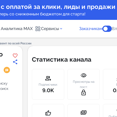
 с оплатой за клики, лиды и продажи
перь со сниженным бюджетом для старта!
Аналитика MAX
Сервисы
Заказчикам
Вл
Ивент по всей России
каналов
Каталог б
о
Статистика канала
Индекс чи
visibility
 предложения
Telegram
group
m
Просмотры на
оиску
New
Подписчики:
пост:
Поиск
9.0K
0
lock_outline
Индивиду
а MAX каналов
сопровож
u
payments
thumb_up
Публ