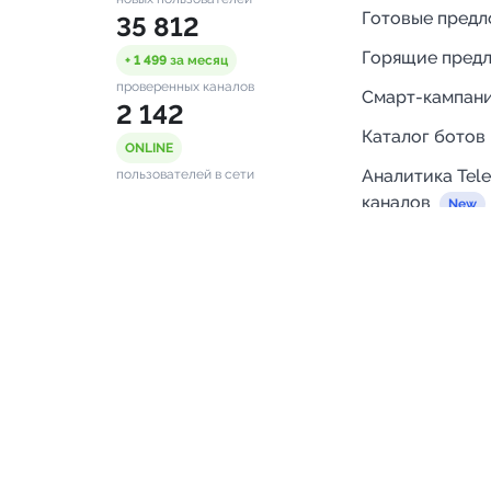
Готовые пред
35 812
Горящие пред
+ 1 499
за месяц
проверенных каналов
Смарт-кампан
2 142
Каталог ботов
ONLINE
Аналитика Tel
пользователей в сети
каналов
Бот нотифика
Помощь
FAQ
Напишите нам