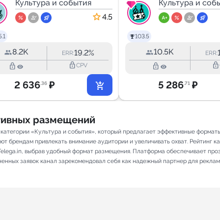
в Петербурге
Культура и события
в Москве
Культура и соб
4.5
.1
103.5
8.2K
10.5K
19.2%
ERR:
ERR:
lock_outline
lock_outline
lock_outline
lock_outline
CPV
2 636
₽
5 286
₽
.36
.71
ативных размещений
 в категории «Культура и события», который предлагает эффективные форма
ют брендам привлекать внимание аудитории и увеличивать охват. Рейтинг кана
elega.in, выбрав удобный формат размещения. Платформа обеспечивает про
лненных заявок канал зарекомендовал себя как надежный партнер для реклам