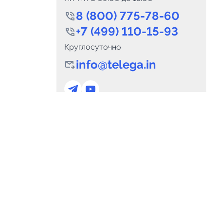
8 (800) 775-78-60
+7 (499) 110-15-93
Круглосуточно
info@telega.in
0
Каналов:
Подпи
0
₽
delete_forever
Итого:
.00
Для сотрудничества
и
marketing@telega.in
Для СМИ
альных
pr@telega.in
Техподдержка