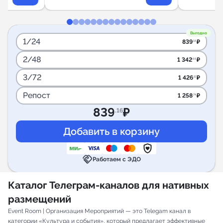
Выгодно
1/24
839
₽
.16
2/48
1 342
₽
.66
3/72
1 426
₽
.57
Репост
1 258
₽
.74
839
₽
.16
handshake
Работаем с ЭДО
Каталог Телеграм-каналов для нативных
размещений
Event Room | Организация Мероприятий — это Telegam канал в
категории «Культура и события», который предлагает эффективные