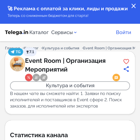
close
🚀 Реклама с оплатой за клики, лиды и продажи
Теперь со сниженным бюджетом для старта!
Каталог
Сервисы
Войти
Главная
Каталог
Культура и события
Event Room | Организация Ме
TG
7.1
Каталог каналов
Event Room | Организация
Мероприятий
Каталог ботов
Культура и события
Горящие предложения
В нашем чате вы сможете найти: 1. Заявки по поиску
исполнителей и поставщиков в Event сфере 2. Поиск
заказов, для исполнителей или экспертов
Индекс читаемости каналов в Telegram
New
Аналитика MAX каналов
Статистика канала
New