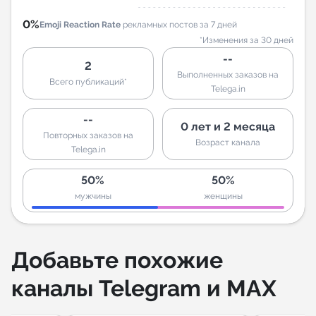
0%
Emoji Reaction Rate
рекламных постов за 7 дней
*Изменения за 30 дней
--
2
Выполненных заказов на
Всего публикаций*
Telega.in
--
0 лет и 2 месяца
Повторных заказов на
Возраст канала
Telega.in
50%
50%
мужчины
женщины
Добавьте похожие
каналы Telegram и MAX