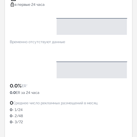
lock
в первые 24 часа
Временно отсутствуют данные
0.0%
ER*
0.0
ER за 24 часа
0
Среднее число рекламных размещений в месяц
0
- 1/24
0
- 2/48
0
- 3/72