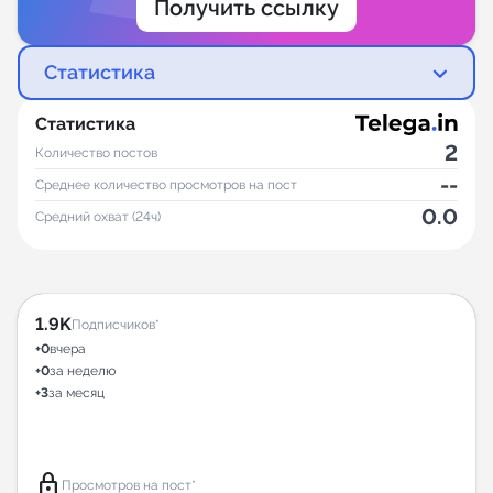
Получить ссылку
Статистика
Статистика
2
Количество постов
--
Среднее количество просмотров на пост
0.0
Средний охват (24ч)
1.9K
Подписчиков*
+0
вчера
+0
за неделю
+3
за месяц
lock
Просмотров на пост*