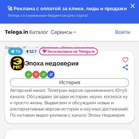
close
🚀 Реклама с оплатой за клики, лиды и продажи
Теперь со сниженным бюджетом для старта!
Каталог
Сервисы
Войти
Главная
Каталог
История
Эпоха недоверия
TG
32.7
Эксклюзивно на Telega.in
Каталог каналов
Эпоха недоверия
Каталог ботов
История
Горящие предложения
Авторский канал. Телеграм версия одноименного Ютуб
канала. Обсуждаем загадки истории, науки, космоса ну
и просто жизнь. Выдвигаем и обсуждаем новые и
Индекс читаемости каналов в Telegram
альтернативные версии истории и научных достижений.
New
По мотивам видео-роликов с канала Эпоха Недоверия.
Аналитика MAX каналов
New