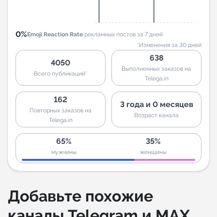
0%
Emoji Reaction Rate
рекламных постов за 7 дней
*Изменения за 30 дней
638
4050
Выполненных заказов на
Всего публикаций*
Telega.in
162
3 года и 0 месяцев
Повторных заказов на
Возраст канала
Telega.in
65%
35%
мужчины
женщины
Добавьте похожие
каналы Telegram и MAX