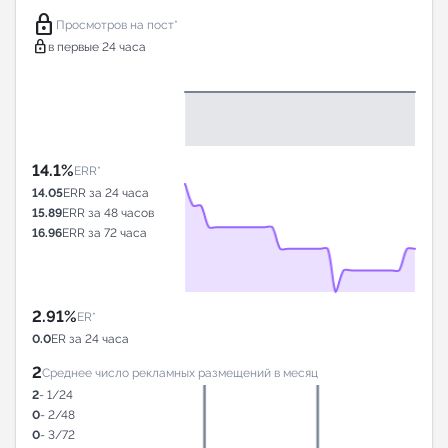
lock
Просмотров на пост*
lock
в первые 24 часа
14.1%
ERR*
14.05
ERR за 24 часа
15.89
ERR за 48 часов
16.96
ERR за 72 часа
2.91%
ER*
0.0
ER за 24 часа
2
Среднее число рекламных размещений в месяц
2
- 1/24
0
- 2/48
0
- 3/72