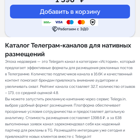
handshake
Работаем с ЭДО
Каталог Телеграм-каналов для нативных
размещений
Эпоха недоверия — это Telegam канал в категории «История», который
предлагает эффективные форматы для размещения рекламных постов
в Телеграмме. Количество подписчиков канала в 16.6K и качественный
контент помогают брендам привлекать внимание аудитории и
увеличивать охват. Рейтинг канала составляет 32.7, количество отзывов
– 173, со средней оценкой 4.8.
Вы можете запустить рекламную кампанию через сервис Telega.in,
выбрав удобный формат размещения. Платформа обеспечивает
прозрачные условия сотрудничества и предоставляет детальную
аналитику. Стоимость размещения составляет 1398.6 ₽, а за 638
выполненных заявок канал зарекомендовал себя как надежный
партнер для рекламы в TG. Размещайте интеграции уже сегодня и
привлекайте новых клиентов вместе с Telega.in!