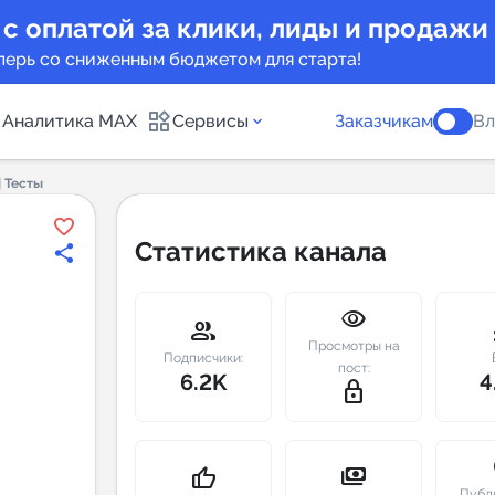
 с оплатой за клики, лиды и продажи
перь со сниженным бюджетом для старта!
Аналитика MAX
Сервисы
Заказчикам
Вл
 Тесты
каналов
Каталог б
Статистика канала
Индекс чи
visibility
 предложения
Telegram
group
m
Просмотры на
New
Подписчики:
пост:
6.2K
4
lock_outline
Индивиду
а MAX каналов
сопровож
u
payments
thumb_up
Публ