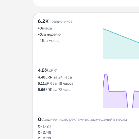
6.2K
Подписчиков*
+0
вчера
+0
за неделю
-46
за месяц
4.5%
ERR*
4.48
ERR за 24 часа
5.11
ERR за 48 часов
5.56
ERR за 72 часа
0
Среднее число рекламных размещений в месяц
0
- 1/24
0
- 2/48
0
- 3/72