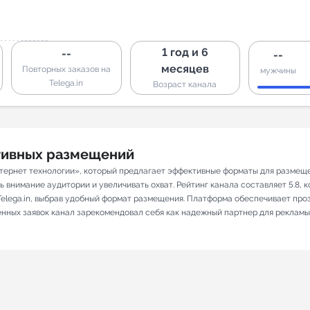
1 год и 6
--
--
месяцев
Повторных заказов на
мужчины
Telega.in
Возраст канала
ативных размещений
нтернет технологии», который предлагает эффективные форматы для размеще
 внимание аудитории и увеличивать охват. Рейтинг канала составляет 5.8, ко
elega.in, выбрав удобный формат размещения. Платформа обеспечивает про
ненных заявок канал зарекомендовал себя как надежный партнер для рекламы