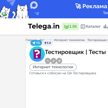
🚀 Реклама
Те
1.5K
Каталог
Главная
Каталог
Интернет технологии
Тестировщик |
TG
5.8
Каталог 
Тестировщик | Тесты
Интернет технологии
Горящие
Готовься к собесам на QA Тестировщика
Аналитик
New