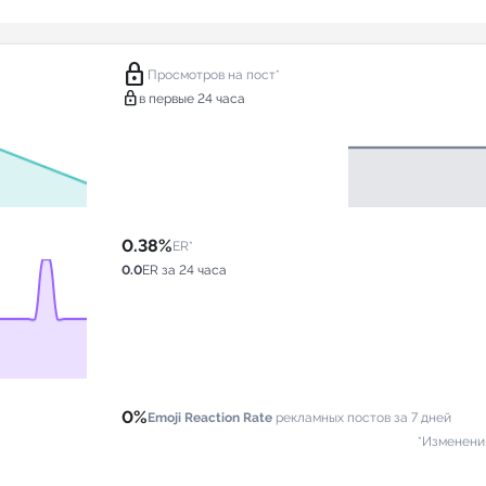
lock
Просмотров на пост*
lock
в первые 24 часа
0.38%
ER*
0.0
ER за 24 часа
0%
Emoji Reaction Rate
рекламных постов за 7 дней
*Изменени