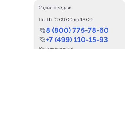
Отдел продаж
Пн-Пт: C 09:00 до 18:00
8 (800) 775-78-60
+7 (499) 110-15-93
0
Каналов:
Подпи
Круглосуточно
0
₽
delete_forever
Итого:
.00
info@telega.in
Для сотрудничества
и
marketing@telega.in
Для СМИ
альных
pr@telega.in