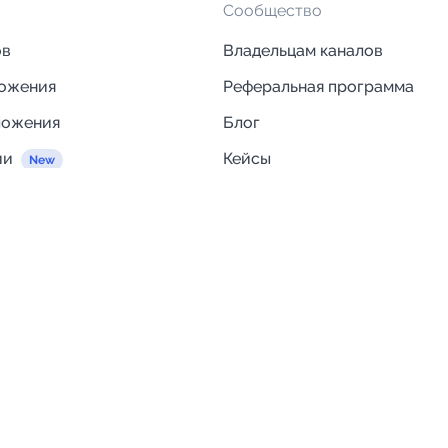
Сообщество
ов
Владельцам каналов
ложения
Реферальная программа
ложения
Блог
ии
Кейсы
Исследования рынка
egram и MAX
Компания
Отзывы о Telega.in
ций
Информация о безопасност
Возврат средств
Гарантии
Политика обработки персон