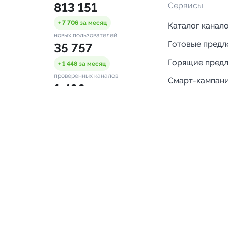
813 151
Сервисы
+ 7 706
за месяц
Каталог канал
новых пользователей
Готовые пред
35 757
Горящие пред
+ 1 448
за месяц
проверенных каналов
Смарт-кампан
1 488
Каталог ботов
ONLINE
Аналитика Tel
пользователей в сети
каналов
Бот нотифика
Помощь
FAQ
Напишите нам