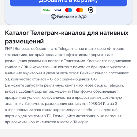
handshake
Работаем с ЭДО
Каталог Телеграм-каналов для нативных
размещений
PHP | Вопросы собесов — это Telegam канал в категории «Интернет
технологии», который предлагает эффективные форматы для
размещения рекламных постов в Телеграмме. Количество подписчиков
канала в 2.3K и качественный контент помогают брендам привлекать
внимание аудитории и увеличивать охват. Рейтинг канала составляет
5.1, количество отзывов – 0, со средней оценкой 0.0.
Вы можете запустить рекламную кампанию через сервис Telega.in,
выбрав удобный формат размещения. Платформа обеспечивает
прозрачные условия сотрудничества и предоставляет детальную
аналитику. Стоимость размещения составляет 1958.04 ₽, а за 3
выполненных заявок канал зарекомендовал себя как надежный
партнер для рекламы в TG. Размещайте интеграции уже сегодня и
привлекайте новых клиентов вместе с Telega.in!