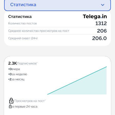
Статистика
Статистика
1312
Количество постов
206
Среднее количество просмотров на пост
206.0
Средний охват (24ч)
2.3K
Подписчиков*
+0
вчера
+0
за неделю
+2
за месяц
lock
Просмотров на пост*
lock
в первые 24 часа