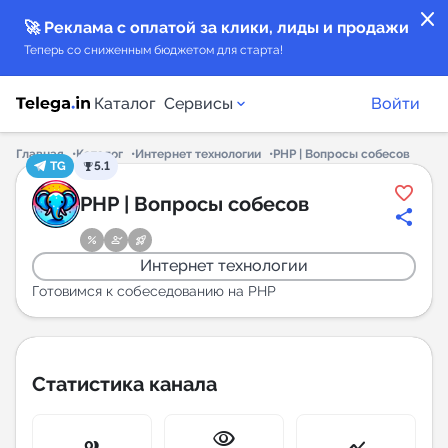
close
🚀 Реклама с оплатой за клики, лиды и продажи
Теперь со сниженным бюджетом для старта!
Каталог
Сервисы
Войти
Главная
Каталог
Интернет технологии
PHP | Вопросы собесов
TG
5.1
Каталог каналов
PHP | Вопросы собесов
Каталог ботов
Интернет технологии
Горящие предложения
Готовимся к собеседованию на PHP
Индекс читаемости каналов в Telegram
New
Статистика канала
Аналитика MAX каналов
visibility
New