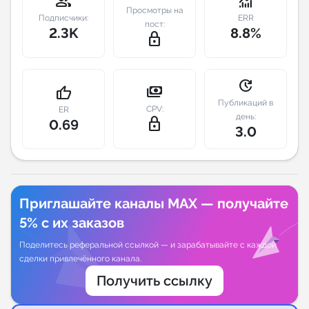
group
monitoring
Просмотры на
Подписчики:
ERR
пост:
Индивидуальное сопровождение
2.3K
8.8%
lock_outline
Аналитика Telegram
update
payments
thumb_up
Публикаций в
CPV:
ER
день:
lock_outline
0.69
3.0
Приглашайте каналы MAX — получайте
5% с их заказов
Поделитесь реферальной ссылкой — и зарабатывайте с каждой
сделки привлечённого канала.
Получить ссылку