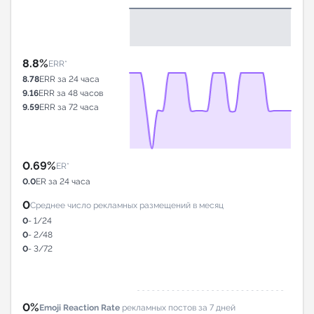
8.8%
ERR*
8.78
ERR за 24 часа
9.16
ERR за 48 часов
9.59
ERR за 72 часа
0.69%
ER*
0.0
ER за 24 часа
0
Среднее число рекламных размещений в месяц
0
- 1/24
0
- 2/48
0
- 3/72
0%
Emoji Reaction Rate
рекламных постов за 7 дней