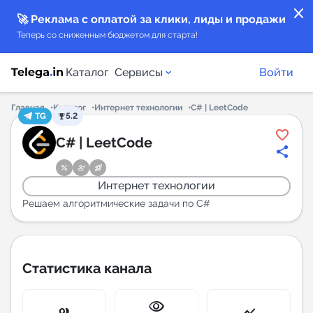
close
🚀 Реклама с оплатой за клики, лиды и продажи
Теперь со сниженным бюджетом для старта!
Каталог
Сервисы
Войти
Главная
Каталог
Интернет технологии
C# | LeetCode
TG
5.2
Каталог каналов
C# | LeetCode
Каталог ботов
Интернет технологии
Горящие предложения
Решаем алгоритмические задачи по C#
Индекс читаемости каналов в Telegram
New
Статистика канала
Аналитика MAX каналов
visibility
New