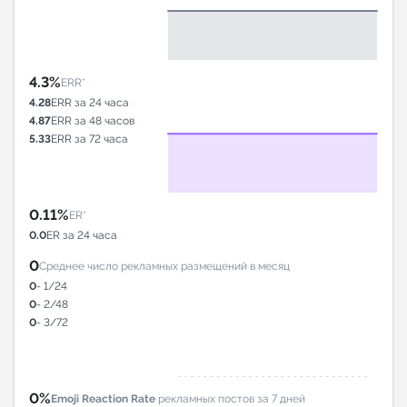
4.3%
ERR*
4.28
ERR за 24 часа
4.87
ERR за 48 часов
5.33
ERR за 72 часа
0.11%
ER*
0.0
ER за 24 часа
0
Среднее число рекламных размещений в месяц
0
- 1/24
0
- 2/48
0
- 3/72
0%
Emoji Reaction Rate
рекламных постов за 7 дней