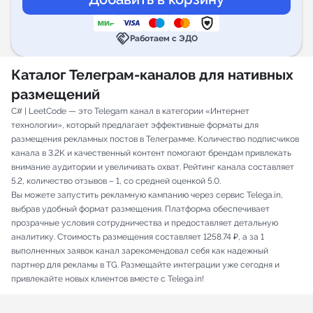
handshake
Работаем с ЭДО
Каталог Телеграм-каналов для нативных
размещений
C# | LeetCode — это Telegam канал в категории «Интернет
технологии», который предлагает эффективные форматы для
размещения рекламных постов в Телеграмме. Количество подписчиков
канала в 3.2K и качественный контент помогают брендам привлекать
внимание аудитории и увеличивать охват. Рейтинг канала составляет
5.2, количество отзывов – 1, со средней оценкой 5.0.
Вы можете запустить рекламную кампанию через сервис Telega.in,
выбрав удобный формат размещения. Платформа обеспечивает
прозрачные условия сотрудничества и предоставляет детальную
аналитику. Стоимость размещения составляет 1258.74 ₽, а за 1
выполненных заявок канал зарекомендовал себя как надежный
партнер для рекламы в TG. Размещайте интеграции уже сегодня и
привлекайте новых клиентов вместе с Telega.in!