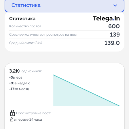
Статистика
Статистика
600
Количество постов
139
Среднее количество просмотров на пост
139.0
Средний охват (24ч)
3.2K
Подписчиков*
+0
вчера
+0
за неделю
-17
за месяц
lock
Просмотров на пост*
lock
в первые 24 часа