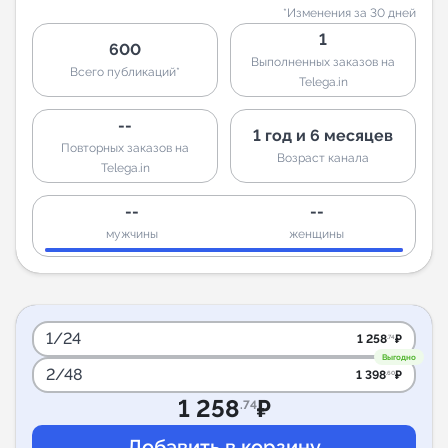
*Изменения за 30 дней
1
600
Выполненных заказов на
Всего публикаций*
Telega.in
--
1 год и 6 месяцев
Повторных заказов на
Возраст канала
Telega.in
--
--
мужчины
женщины
1/24
1 258
₽
.74
Выгодно
2/48
1 398
₽
.60
1 258
₽
.74