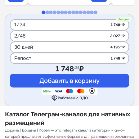
Выгодно
1/24
1 748
₽
.25
2/48
2 027
₽
.97
30 дней
4 195
₽
.80
Репост
1 748
₽
.25
1 748
₽
.25
handshake
Работаем с ЭДО
Каталог Телеграм-каналов для нативных
размещений
Дорама | Дорамы | Корея — это Telegam канал в категории «Кино»,
который предлагает эффективные форматы для размещения рекламных