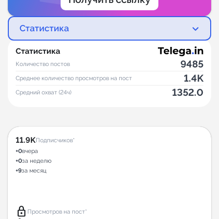
Статистика
Статистика
9485
Количество постов
1.4K
Среднее количество просмотров на пост
1352.0
Средний охват (24ч)
11.9K
Подписчиков*
+0
вчера
+0
за неделю
+9
за месяц
lock
Просмотров на пост*