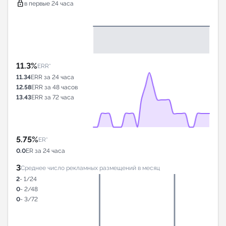
lock
в первые 24 часа
11.3%
ERR*
11.34
ERR за 24 часа
12.58
ERR за 48 часов
13.43
ERR за 72 часа
5.75%
ER*
0.0
ER за 24 часа
3
Среднее число рекламных размещений в месяц
2
- 1/24
0
- 2/48
0
- 3/72