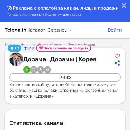
close
🚀 Реклама с оплатой за клики, лиды и продажи
Теперь со сниженным бюджетом для старта!
Каталог
Сервисы
Войти
Главная
Каталог
Кино
Дорама | Дорамы | Корея
TG
17.9
Эксклюзивно на Telega.in
Каталог каналов
Дорама | Дорамы | Корея
Каталог ботов
Кино
Горящие предложения
Канал с активной аудиторией! На постоянных закупах
рекламы. Наш канал единственный качественный канал
в категории «Дорама».
Индекс читаемости каналов в Telegram
New
Аналитика MAX каналов
Статистика канала
New