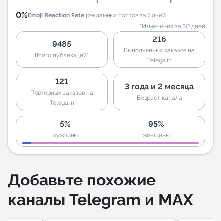
0%
Emoji Reaction Rate
рекламных постов за 7 дней
*Изменения за 30 дней
216
9485
Выполненных заказов на
Всего публикаций*
Telega.in
121
3 года и 2 месяца
Повторных заказов на
Возраст канала
Telega.in
5%
95%
мужчины
женщины
Добавьте похожие
каналы Telegram и MAX