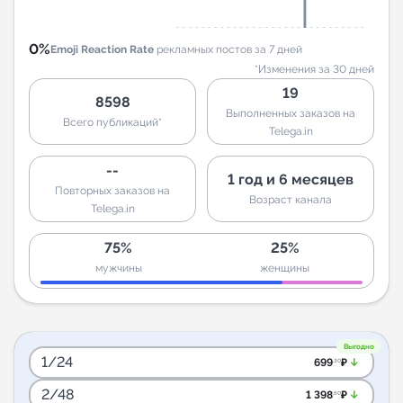
0%
Emoji Reaction Rate
рекламных постов за 7 дней
*Изменения за 30 дней
19
8598
Выполненных заказов на
Всего публикаций*
Telega.in
--
1 год и 6 месяцев
Повторных заказов на
Возраст канала
Telega.in
75%
25%
мужчины
женщины
Выгодно
1/24
arrow_downward_alt
699
₽
.30
2/48
arrow_downward_alt
1 398
₽
.60