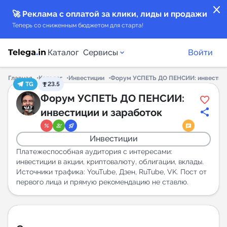
close
🚀 Реклама с оплатой за клики, лиды и продажи
Теперь со сниженным бюджетом для старта!
Каталог
Сервисы
Войти
Главная
Каталог
Инвестиции
Форум УСПЕТЬ ДО ПЕНСИИ: инвестици
TG
23.5
Каталог каналов
Форум УСПЕТЬ ДО ПЕНСИИ:
инвестиции и заработок
Каталог ботов
Инвестиции
Горящие предложения
Платежеспособная аудитория с интересами:
инвестиции в акции, криптовалюту, облигации, вклады.
Источники трафика: YouTube, Дзен, RuTube, VK. Пост от
Индекс читаемости каналов в Telegram
первого лица и прямую рекомендацию не ставлю.
New
Аналитика MAX каналов
New