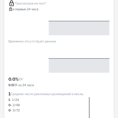
lock
Просмотров на пост*
lock
в первые 24 часа
Временно отсутствуют данные
0.0%
ER*
0.0
ER за 24 часа
1
Среднее число рекламных размещений в месяц
1
- 1/24
0
- 2/48
0
- 3/72