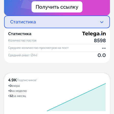
Получить ссылку
Статистика
Статистика
8598
Количество постов
--
Среднее количество просмотров на пост
0.0
Средний охват (24ч)
4.9K
Подписчиков*
+0
вчера
+0
за неделю
+32
за месяц