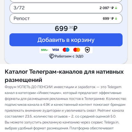
3/72
arrow_downward_alt
2 097
₽
.90
Репост
arrow_downward_alt
699
₽
.30
699
₽
.30
handshake
Работаем с ЭДО
Каталог Телеграм-каналов для нативных
размещений
Форум УСПЕТЬ ДО ПЕНСИИ: инвестиции и заработок — это Telegam
канал в категории «Инвестиции», который предлагает эффективные
форматы для размещения рекламных постов в Телеграмме. Количество
подписчиков канала в 4.9K и качественный контент помогают брендам
привлекать внимание аудитории и увеличивать охват. Рейтинг канала
составляет 23.5, количество отзывов – 2, со средней оценкой 5.0.
Вы можете запустить рекламную кампанию через сервис Telega.in,
выбрав удобный формат размещения. Платформа обеспечивает