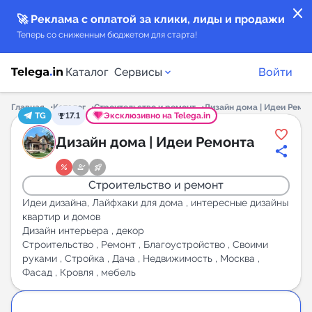
close
🚀 Реклама с оплатой за клики, лиды и продажи
Теперь со сниженным бюджетом для старта!
Каталог
Сервисы
Войти
Главная
Каталог
Строительство и ремонт
Дизайн дома | Идеи Ремо
TG
17.1
Эксклюзивно на Telega.in
Каталог каналов
Дизайн дома | Идеи Ремонта
Каталог ботов
Строительство и ремонт
Горящие предложения
Идеи дизайна, Лайфхаки для дома , интересные дизайны
квартир и домов
Дизайн интерьера , декор
Индекс читаемости каналов в Telegram
Строительство , Ремонт , Благоустройство , Своими
New
руками , Стройка , Дача , Недвижимость , Москва ,
Фасад , Кровля , мебель
Аналитика MAX каналов
New