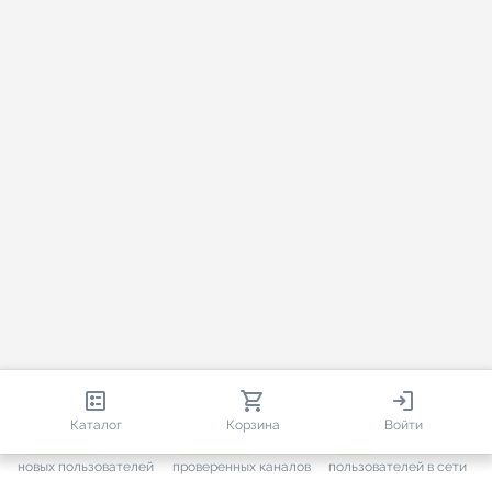
813 575
35 442
1 604
Каталог
Корзина
Войти
+ 7 575
за месяц
+ 1 419
за месяц
ONLINE
новых пользователей
проверенных каналов
пользователей в сети