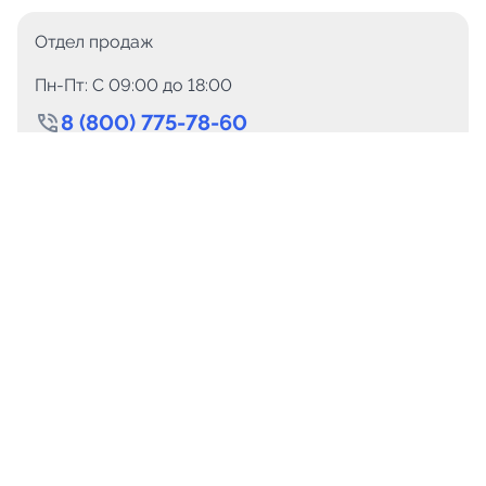
Отдел продаж
Пн-Пт: C 09:00 до 18:00
8 (800) 775-78-60
+7 (499) 110-15-93
Круглосуточно
info@telega.in
Для сотрудничества
marketing@telega.in
Для СМИ
pr@telega.in