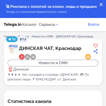
close
🚀 Реклама с оплатой за клики, лиды и продажи
Теперь со сниженным бюджетом для старта!
Каталог
Сервисы
Войти
Главная
Каталог
Новости и СМИ
ДИНСКАЯ ЧАТ, Краснодар
TG
7.2
Каталог каналов
ДИНСКАЯ ЧАТ, Краснодар
Каталог ботов
Новости и СМИ
distance
Горящие предложения
Динская
👨‍👩‍👧‍👦 Чат соседей в станице «ДИНСКАЯ» 💳 По
рекламе пиши 📍 КРАСНОДАР, ст. Динская
Индекс читаемости каналов в Telegram
New
Аналитика MAX каналов
Статистика канала
New