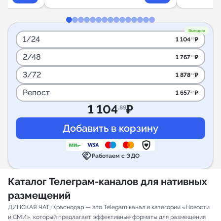
Выгодно
1/24
1 104
₽
.89
2/48
1 767
₽
.83
3/72
1 878
₽
.32
Репост
1 657
₽
.34
1 104
₽
.89
handshake
Работаем с ЭДО
Каталог Телеграм-каналов для нативных
размещений
ДИНСКАЯ ЧАТ, Краснодар — это Telegam канал в категории «Новости
и СМИ», который предлагает эффективные форматы для размещения