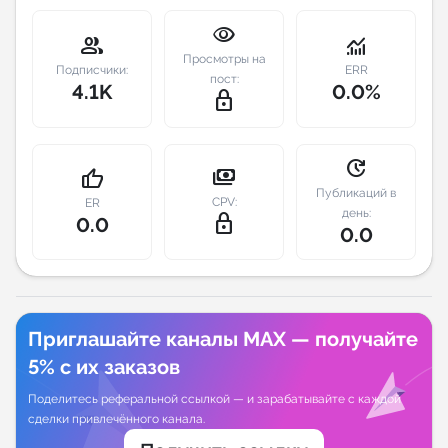
visibility
Индивидуальное сопровождение
group
monitoring
Просмотры на
Подписчики:
ERR
пост:
4.1K
0.0%
Аналитика Telegram
lock_outline
update
payments
thumb_up
Публикаций в
CPV:
ER
день:
lock_outline
0.0
0.0
Приглашайте каналы MAX — получайте
5% с их заказов
Поделитесь реферальной ссылкой — и зарабатывайте с каждой
сделки привлечённого канала.