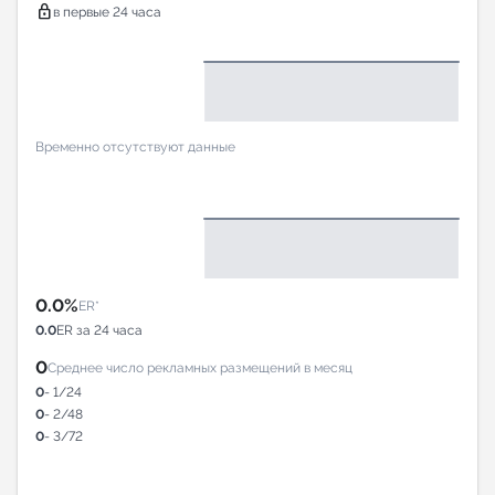
lock
в первые 24 часа
Временно отсутствуют данные
0.0%
ER*
0.0
ER за 24 часа
0
Среднее число рекламных размещений в месяц
0
- 1/24
0
- 2/48
0
- 3/72