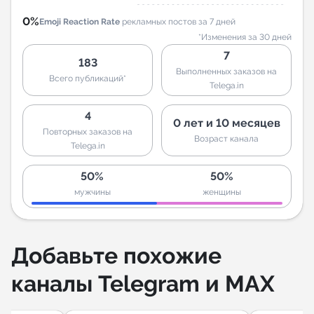
0%
Emoji Reaction Rate
рекламных постов за 7 дней
*Изменения за 30 дней
7
183
Выполненных заказов на
Всего публикаций*
Telega.in
4
0 лет и 10 месяцев
Повторных заказов на
Возраст канала
Telega.in
50%
50%
мужчины
женщины
Добавьте похожие
каналы Telegram и MAX