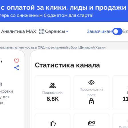
 с оплатой за клики, лиды и продажи
перь со сниженным бюджетом для старта!
Аналитика MAX
Сервисы
Заказчикам
Вл
екламы, отчетность в ОРД и рекламный сбор | Дмитрий Хатин
каналов
Каталог б
,
Статистика канала
Индекс чи
visibility
 предложения
Telegram
й
group
m
Просмотры на
ировки
New
Подписчики:
пост:
у для
6.8K
1
lock_outline
ов
Индивиду
а MAX каналов
сопровож
u
payments
thumb_up
Публ