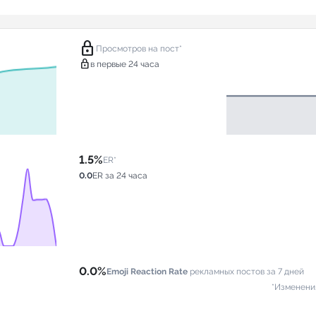
lock
Просмотров на пост*
lock
в первые 24 часа
1.5%
ER*
0.0
ER за 24 часа
0.0%
Emoji Reaction Rate
рекламных постов за 7 дней
*Изменени