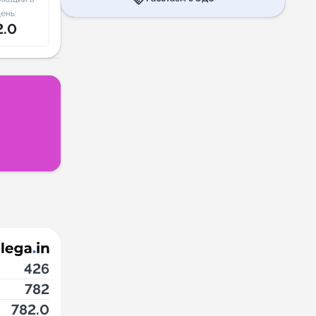
ень:
2.0
426
782
782.0