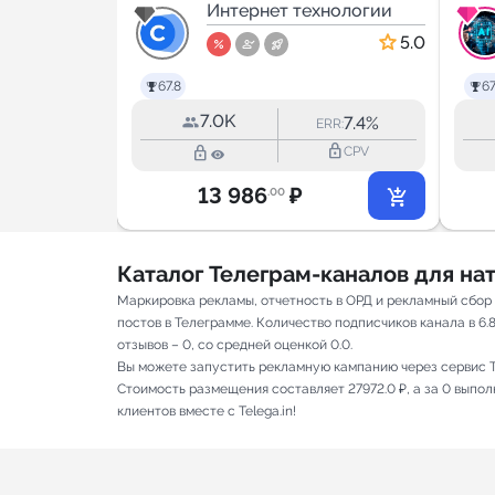
хнологии
кибербезопасно
Интернет технологии
сть
4.5
5.0
67.8
67
7.0K
24.2%
7.4%
RR:
ERR:
lock_outline
lock_outline
lock_outline
CPV
CPV
13 986
₽
.00
Каталог Телеграм-каналов для н
Маркировка рекламы, отчетность в ОРД и рекламный сбор
постов в Телеграмме. Количество подписчиков канала в 6.
отзывов – 0, со средней оценкой 0.0.
Вы можете запустить рекламную кампанию через сервис T
Стоимость размещения составляет 27972.0 ₽, а за 0 выпо
клиентов вместе с Telega.in!