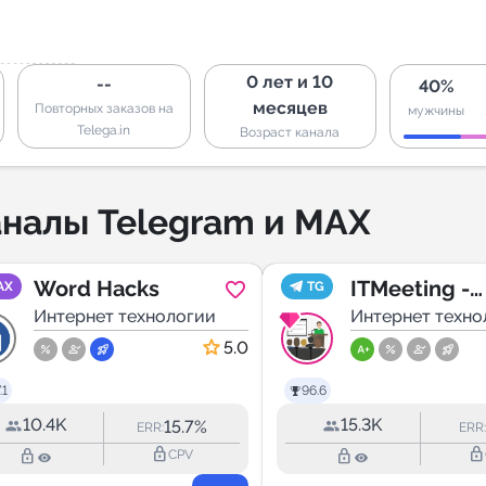
0 лет и 10
--
40%
месяцев
Повторных заказов на
мужчины
Telega.in
Возраст канала
налы Telegram и MAX
Word Hacks
ITMeeting -
AX
TG
Интернет технологии
Анонсы
Интернет техно
бесплатных
5.0
мероприяти
.1
96.6
разработке
10.4K
15.3K
15.7%
ERR:
ERR:
lock_outline
lock_outline
lock_outline
lock_outline
CPV