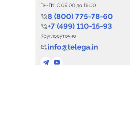
Пн-Пт: C 09:00 до 18:00
8 (800) 775-78-60
+7 (499) 110-15-93
Круглосуточно
info@telega.in
0
Каналов:
Подпи
0
₽
delete_forever
Итого:
.00
Для сотрудничества
и
marketing@telega.in
Для СМИ
альных
pr@telega.in