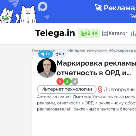
🚀 Реклама
Те
2.4K
Каталог
Главная
Каталог
Интернет технологии
Маркировка р
TG
6.3
Каталог 
Маркировка рекламы
отчетность в ОРД и
рекламный сбор |
Горящие
distance
Интернет технологии
Долгопрудны
Дмитрий Хатин
Авторский канал Дмитрия Хатина по теме марк
рекламы, отчетности в ОРД и рекламному сбор
рекламодетелей, рекламных агентств и блогер
Аналитик
New