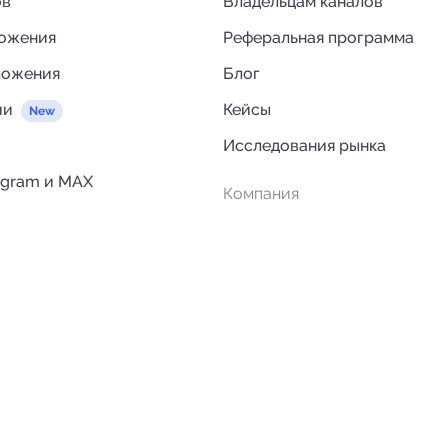
ов
Владельцам каналов
ложения
Реферальная программа
ложения
Блог
ии
Кейсы
Исследования рынка
egram и MAX
Компания
Отзывы о Telega.in
ций
Информация о безопасност
Возврат средств
Гарантии
Политика обработки персон
данных
Вакансии