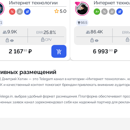
Технологичный
Интернет технологии
𝓲 𝔂𝓪
Интернет техно
маркетинг
5.0
.1
66.5
9.9K
86.4K
25.8%
ERR:
ERR:
lock_outline
lock_outline
lock_outline
lock_outline
CPV
2 167
₽
6 993
₽
.83
.00
ативных размещений
 | Дмитрий Хатин — это Telegam канал в категории «Интернет технологии»,
8K и качественный контент помогают брендам привлекать внимание аудитории
elega.in, выбрав удобный формат размещения. Платформа обеспечивает про
лненных заявок канал зарекомендовал себя как надежный партнер для рекла