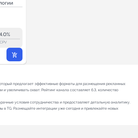
логии
Интернет технологии
5.0
64.3
63.6
2.2M
4.0%
4.4%
ERR:
lock_outline
lock_outline
lo
CPV
CPV
230 769
₽
.00
 который предлагает эффективные форматы для размещения рекламных
 и увеличивать охват. Рейтинг канала составляет 6.3, количество
зрачные условия сотрудничества и предоставляет детальную аналитику.
мы в TG. Размещайте интеграции уже сегодня и привлекайте новых