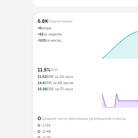
6.8K
Подписчиков*
+6
вчера
+42
за неделю
+103
за месяц
11.5%
ERR*
11.52
ERR за 24 часа
14.4
ERR за 48 часов
15.56
ERR за 72 часа
0
Среднее число рекламных размещений в месяц
0
- 1/24
0
- 2/48
0
- 3/72