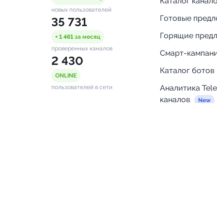
Каталог канал
новых пользователей
Готовые пред
35 731
Горящие пред
+ 1 461
за месяц
проверенных каналов
Смарт-кампан
2 430
Каталог ботов
ONLINE
Аналитика Tel
пользователей в сети
каналов
Бот нотифика
Помощь
FAQ
Напишите нам