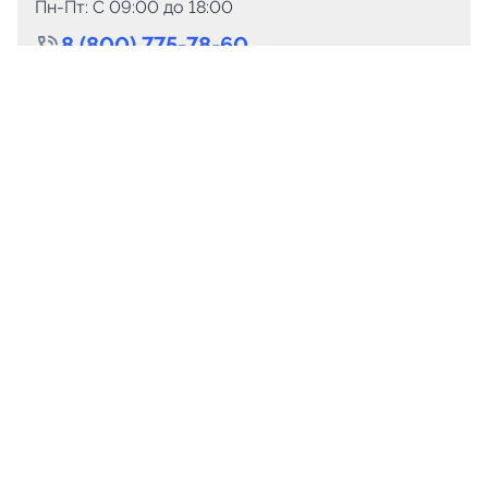
Пн-Пт: C 09:00 до 18:00
8 (800) 775-78-60
+7 (499) 110-15-93
Круглосуточно
info@telega.in
Для сотрудничества
marketing@telega.in
Для СМИ
pr@telega.in
Техподдержка