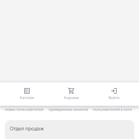
813 661
35 383
2 122
Каталог
Корзина
Войти
+ 7 518
за месяц
+ 1 380
за месяц
ONLINE
новых пользователей
проверенных каналов
пользователей в сети
Отдел продаж