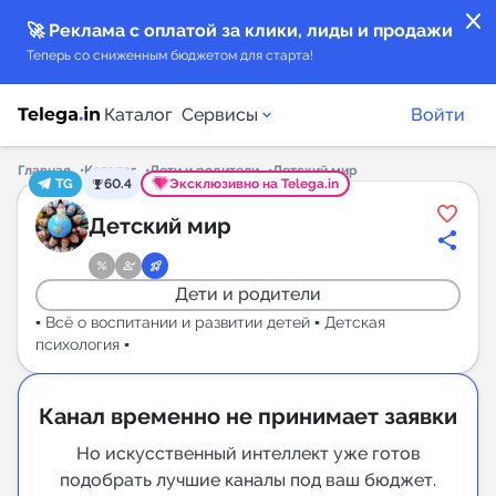
close
🚀 Реклама с оплатой за клики, лиды и продажи
Теперь со сниженным бюджетом для старта!
Каталог
Сервисы
Войти
Главная
Каталог
Дети и родители
Детский мир
TG
60.4
Эксклюзивно на Telega.in
Каталог каналов
Детский мир
Каталог ботов
Дети и родители
Горящие предложения
▪️ Всё о воспитании и развитии детей ▪️ Детская
психология ▪️
Индекс читаемости каналов в Telegram
New
Канал временно не принимает заявки
Но искусственный интеллект уже готов
Аналитика MAX каналов
подобрать лучшие каналы под ваш бюджет.
New