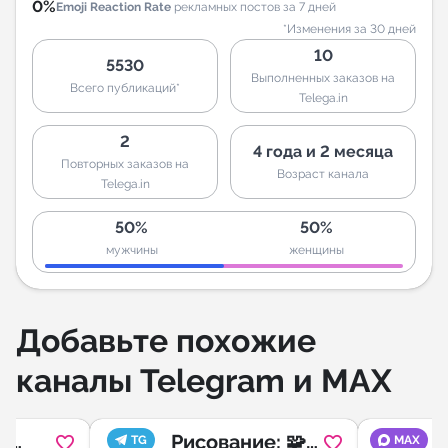
0%
Emoji Reaction Rate
рекламных постов за 7 дней
*Изменения за 30 дней
10
5530
Выполненных заказов на
Всего публикаций*
Telega.in
2
4 года и 2 месяца
Повторных заказов на
Возраст канала
Telega.in
50%
50%
мужчины
женщины
Добавьте похожие
каналы Telegram и MAX
y
Рисование: 🧩
TG
MAX