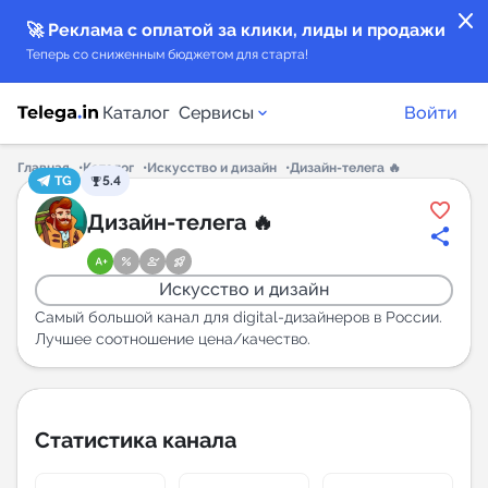
close
🚀 Реклама с оплатой за клики, лиды и продажи
Теперь со сниженным бюджетом для старта!
Каталог
Сервисы
Войти
Главная
Каталог
Искусство и дизайн
Дизайн-телега 🔥
TG
5.4
Каталог каналов
Дизайн-телега 🔥
Каталог ботов
Искусство и дизайн
Горящие предложения
Самый большой канал для digital-дизайнеров в России.
Лучшее соотношение цена/качество.
Индекс читаемости каналов в Telegram
New
Статистика канала
Аналитика MAX каналов
New