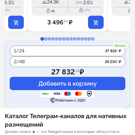
24.3K
34
16.3%
2.5%
R:
ERR:
k_outline
lock_outline
lock_outline
lock_outline
CPV
CPV
3 496
₽
2
.50
Выгодно
1/24
27 832
₽
.14
2/48
29 230
₽
.74
27 832
₽
.14
handshake
Работаем с ЭДО
Каталог Телеграм-каналов для нативных
размещений
Дизайн-телега 🔥 — это Telegam канал в категории «Искусство и