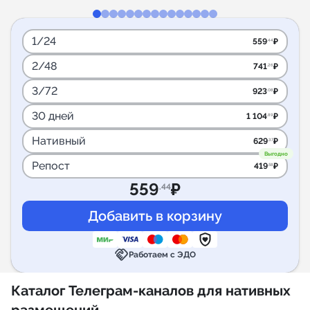
1/24
559
₽
.44
2/48
741
₽
.26
3/72
923
₽
.08
30 дней
1 104
₽
.89
Нативный
629
₽
.37
Выгодно
Репост
419
₽
.58
559
₽
.44
handshake
Работаем с ЭДО
Каталог Телеграм-каналов для нативных