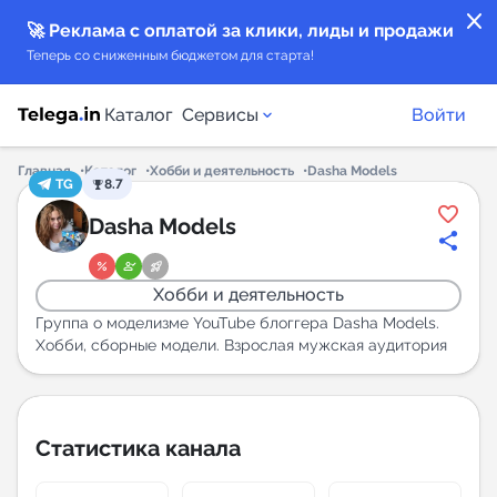
close
🚀 Реклама с оплатой за клики, лиды и продажи
Теперь со сниженным бюджетом для старта!
Каталог
Сервисы
Войти
Главная
Каталог
Хобби и деятельность
Dasha Models
TG
8.7
Каталог каналов
Dasha Models
Каталог ботов
Хобби и деятельность
Горящие предложения
Группа о моделизме YouTube блоггера Dasha Models.
Хобби, сборные модели. Взрослая мужская аудитория
Индекс читаемости каналов в Telegram
New
Статистика канала
Аналитика MAX каналов
New