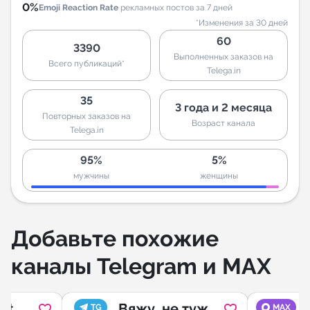
0%
Emoji Reaction Rate
рекламных постов за 7 дней
*Изменения за 30 дней
60
3390
Выполненных заказов на
Всего публикаций*
Telega.in
35
3 года и 2 месяца
Повторных заказов на
Возраст канала
Telega.in
95%
5%
мужчины
женщины
Добавьте похожие
каналы Telegram и MAX
it
Вяжу, не тужу
TG
MAX