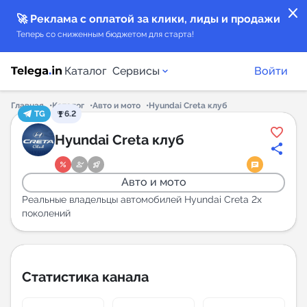
close
🚀 Реклама с оплатой за клики, лиды и продажи
Теперь со сниженным бюджетом для старта!
Каталог
Сервисы
Войти
Главная
Каталог
Авто и мото
Hyundai Creta клуб
TG
6.2
Каталог каналов
Hyundai Creta клуб
Каталог ботов
Авто и мото
Горящие предложения
Реальные владельцы автомобилей Hyundai Creta 2х
поколений
Индекс читаемости каналов в Telegram
New
Статистика канала
Аналитика MAX каналов
New