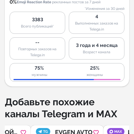
0%
Emoji Reaction Rate
рекламных постов за 7 дней
*Изменения за 30 дней
4
3383
Выполненных заказов на
Всего публикаций*
Telega.in
--
3 года и 4 месяца
Повторных заказов на
Возраст канала
Telega.in
75%
25%
мужчины
женщины
Добавьте похожие
каналы Telegram и MAX
ОБОЙ
EVGEN AVTO
И
TG
MAX