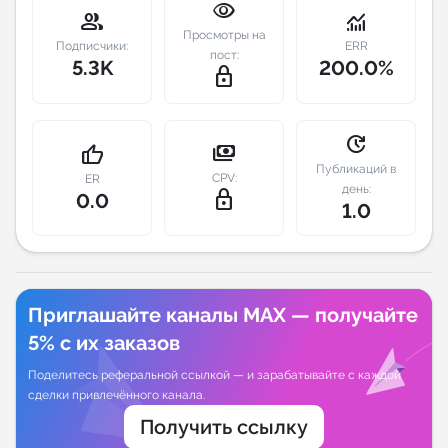
visibility
group
monitoring
Просмотры на
Индивидуальное сопровождение
Подписчики:
ERR
пост:
5.3K
200.0%
lock_outline
Аналитика Telegram
update
payments
thumb_up
Публикаций в
CPV:
ER
день:
lock_outline
0.0
1.0
Приглашайте каналы MAX — получайте
5% с их заказов
Поделитесь реферальной ссылкой — и зарабатывайте с каждой
сделки привлечённого канала.
Получить ссылку