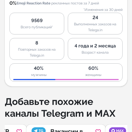
0%
Emoji Reaction Rate
рекламных постов за 7 дней
*Изменения за 30 дней
24
9569
Выполненных заказов на
Всего публикаций*
Telega.in
8
4 года и 2 месяца
Повторных заказов на
Возраст канала
Telega.in
40%
60%
мужчины
женщины
Добавьте похожие
каналы Telegram и MAX
TER
Вакансии в
TG
MAX