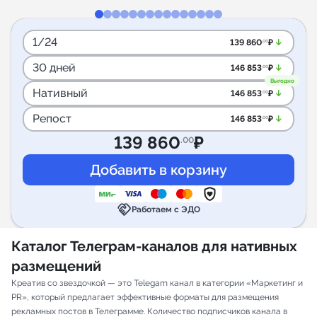
1/24
arrow_downward_alt
139 860
₽
.00
30 дней
arrow_downward_alt
146 853
₽
.00
Выгодно
Нативный
arrow_downward_alt
146 853
₽
.00
Репост
arrow_downward_alt
146 853
₽
.00
139 860
₽
.00
handshake
Работаем с ЭДО
Каталог Телеграм-каналов для нативных
размещений
Креатив со звездочкой — это Telegam канал в категории «Маркетинг и
PR», который предлагает эффективные форматы для размещения
рекламных постов в Телеграмме. Количество подписчиков канала в