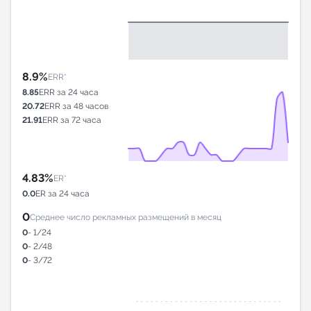
8.9%
ERR*
8.85
ERR за 24 часа
20.72
ERR за 48 часов
21.91
ERR за 72 часа
4.83%
ER*
0.0
ER за 24 часа
0
Среднее число рекламных размещений в месяц
0
- 1/24
0
- 2/48
0
- 3/72