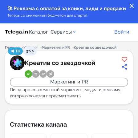
close
🚀 Реклама с оплатой за клики, лиды и продажи
Теперь со сниженным бюджетом для старта!
Каталог
Сервисы
Войти
Главная
Каталог
Маркетинг и PR
Креатив со звездочкой
TG
5.5
Каталог каналов
Креатив со звездочкой
Каталог ботов
Маркетинг и PR
Горящие предложения
Пишу про современный маркетинг, медиа и рекламу,
которую хочется пересматривать.
Индекс читаемости каналов в Telegram
New
Статистика канала
Аналитика MAX каналов
New