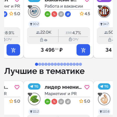
тинг и PR
медиа от
Работа и вакансии
М
AdBranch
5.0
4.5
30.2
34.7
22.0K
50.
8.9%
4.7%
ERR:
ERR:
lock_outline
lock_outline
lock_outline
lock_outline
CPV
CPV
3 496
₽
34 9
.50
Лучшие в тематике
ов
лидер мнений
TG
TG
 PR
среди
Маркетинг и PR
М
удобрений
5.0
5.0
111.2
110.8