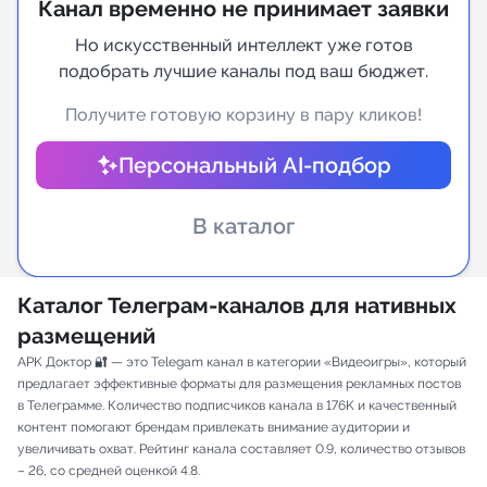
Канал временно не принимает заявки
Индивидуальное сопровождение
Но искусственный интеллект уже готов
подобрать лучшие каналы под ваш бюджет.
Аналитика Telegram
Получите готовую корзину в пару кликов!
Персональный AI-подбор
В каталог
Каталог Телеграм-каналов для нативных
размещений
APK Доктор 🔐 — это Telegam канал в категории «Видеоигры», который
предлагает эффективные форматы для размещения рекламных постов
в Телеграмме. Количество подписчиков канала в 176K и качественный
контент помогают брендам привлекать внимание аудитории и
увеличивать охват. Рейтинг канала составляет 0.9, количество отзывов
– 26, со средней оценкой 4.8.