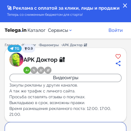
close
🚀 Реклама с оплатой за клики, лиды и продажи
Теперь со сниженным бюджетом для старта!
Каталог
Сервисы
Войти
Главная
Каталог
Видеоигры
APK Доктор 🔐
TG
0.9
Каталог каналов
APK Доктор 🔐
Каталог ботов
Видеоигры
Горящие предложения
Закупы рекламы у других каналов.
А так же трафик с личного сайта.
Просьба оставлять отзывы о покупках.
Индекс читаемости каналов в Telegram
Выкладываю в срок, возможны правки.
New
Время размещения рекламного поста: 12:00, 17:00,
21:00.
Аналитика MAX каналов
New