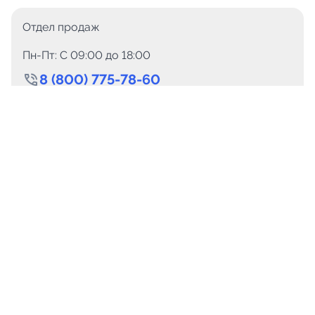
Отдел продаж
Пн-Пт: C 09:00 до 18:00
8 (800) 775-78-60
+7 (499) 110-15-93
Круглосуточно
info@telega.in
Для сотрудничества
marketing@telega.in
Для СМИ
pr@telega.in