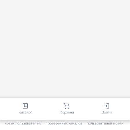
813 679
35 383
2 265
Каталог
Корзина
Войти
+ 7 496
за месяц
+ 1 375
за месяц
ONLINE
новых пользователей
проверенных каналов
пользователей в сети