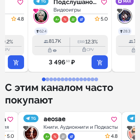
Подслушано
TG
MAX
Клуб
Видеоигры
GTA
Романтики
4.8
5.0
62.4
28.3
81.7K
1.
9.2%
12.3%
R:
ERR:
outline
lock_outline
lock_outline
lock_outline
CPV
CPV
3 496
₽
4
.50
С этим каналом часто
покупают
на
𝖺𝖾𝗈𝗌𝖺𝖾
TG
TG
ария
Книги, Аудиокниги и Подкасты
5.0
4.8