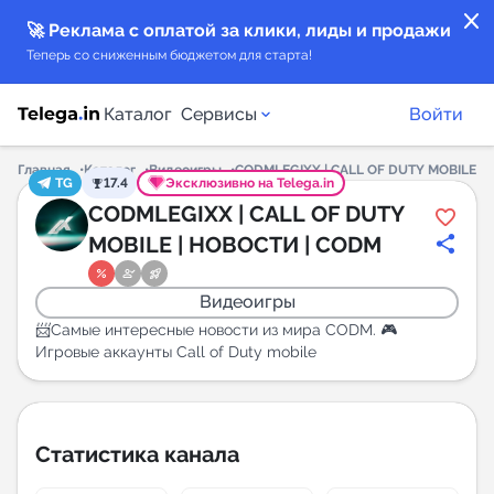
close
🚀 Реклама с оплатой за клики, лиды и продажи
Теперь со сниженным бюджетом для старта!
Каталог
Сервисы
Войти
Главная
Каталог
Видеоигры
CODMLEGIXX | CALL OF DUTY MOBILE |
TG
17.4
Эксклюзивно на Telega.in
Каталог каналов
CODMLEGIXX | CALL OF DUTY
MOBILE | НОВОСТИ | CODM
Каталог ботов
Видеоигры
Горящие предложения
📨Самые интересные новости из мира CODM. 🎮
Игровые аккаунты Call of Duty mobile
Индекс читаемости каналов в Telegram
New
Статистика канала
Аналитика MAX каналов
New