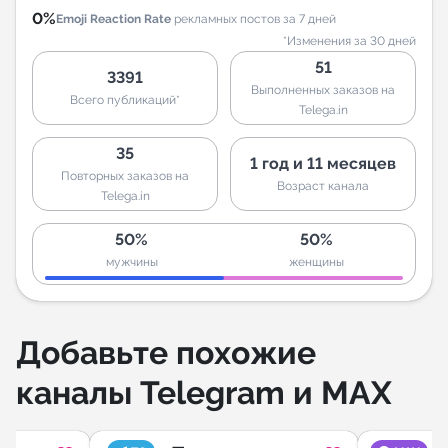
0%
Emoji Reaction Rate
рекламных постов за 7 дней
*Изменения за 30 дней
51
3391
Выполненных заказов на
Всего публикаций*
Telega.in
35
1 год и 11 месяцев
Повторных заказов на
Возраст канала
Telega.in
50%
50%
мужчины
женщины
Добавьте похожие
каналы Telegram и MAX