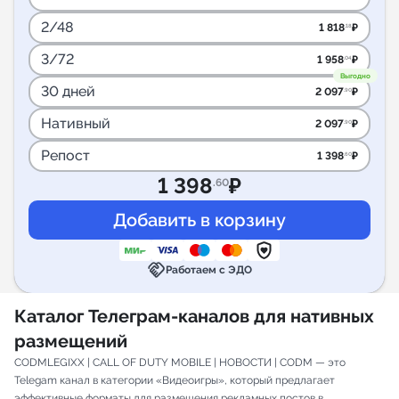
2/48
1 818
₽
.18
3/72
1 958
₽
.04
Выгодно
30 дней
2 097
₽
.90
Нативный
2 097
₽
.90
Репост
1 398
₽
.60
1 398
₽
.60
handshake
Работаем с ЭДО
Каталог Телеграм-каналов для нативных
размещений
CODMLEGIXX | CALL OF DUTY MOBILE | НОВОСТИ | CODM — это
Telegam канал в категории «Видеоигры», который предлагает
эффективные форматы для размещения рекламных постов в