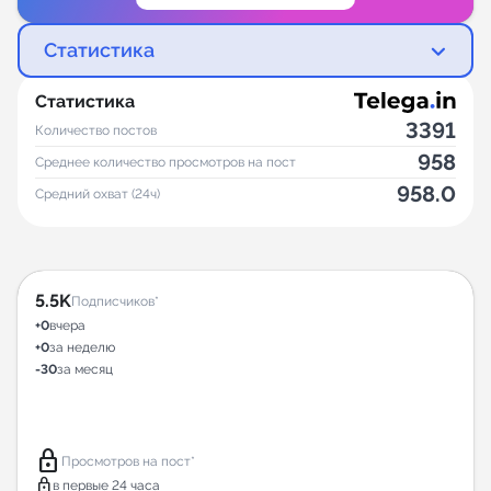
Статистика
Статистика
3391
Количество постов
958
Среднее количество просмотров на пост
958.0
Средний охват (24ч)
5.5K
Подписчиков*
+0
вчера
+0
за неделю
-30
за месяц
lock
Просмотров на пост*
lock
в первые 24 часа