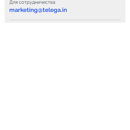
Для сотрудничества
marketing@telega.in
Для СМИ
pr@telega.in
Техподдержка
Telegram
MAX
Сервисы
Каталог каналов
Готовые предложения
Горящие предложения
Смарт-кампании