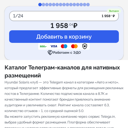
Выгодно
1/24
1 958
₽
.04
1 958
₽
.04
handshake
Работаем с ЭДО
Каталог Телеграм-каналов для нативных
размещений
Hyundai Solaris клуб — это Telegam канал в категории «Авто и мото»,
который предлагает эффективные форматы для размещения рекламных
постов в Телеграмме. Количество подписчиков канала в 8.7K и
качественный контент помогают брендам привлекать внимание
аудитории и увеличивать охват. Рейтинг канала составляет 6.3,
количество отзывов – 1, со средней оценкой 5.0.
Вы можете запустить рекламную кампанию через сервис Telega.in,
выбрав удобный формат размещения. Платформа обеспечивает