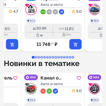
 СПБ
СМИ
Автоэлектрика
Авто и мото
А
4.7
5.0
50.2
38.9
50.9K
5.
9.6%
11.8%
R:
ERR:
outline
lock_outline
lock_outline
lock_outline
CPV
CPV
11 748
₽
6
.24
Новинки в тематике
итель
Канал о
MAX
MAX
о
колесных
Авто и мото
А
вездеходах
5.0
Зырянин.
26.4
26.3