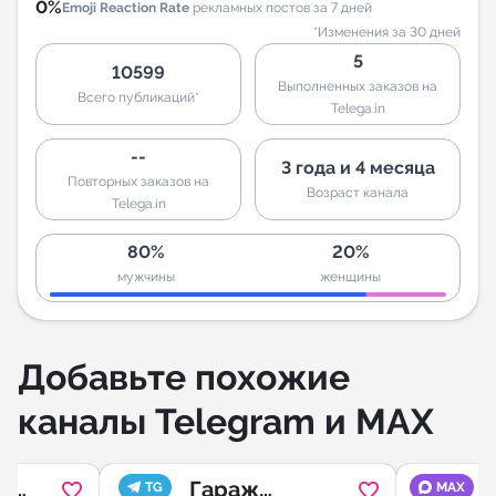
0%
Emoji Reaction Rate
рекламных постов за 7 дней
*Изменения за 30 дней
5
10599
Выполненных заказов на
Всего публикаций*
Telega.in
--
3 года и 4 месяца
Повторных заказов на
Возраст канала
Telega.in
80%
20%
мужчины
женщины
Добавьте похожие
каналы Telegram и MAX
й
Гараж
TG
MAX