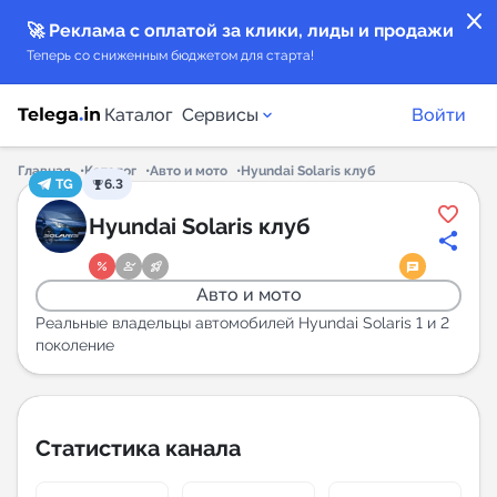
close
🚀 Реклама с оплатой за клики, лиды и продажи
Теперь со сниженным бюджетом для старта!
Каталог
Сервисы
Войти
Главная
Каталог
Авто и мото
Hyundai Solaris клуб
TG
6.3
Каталог каналов
Hyundai Solaris клуб
Каталог ботов
Авто и мото
Горящие предложения
Реальные владельцы автомобилей Hyundai Solaris 1 и 2
поколение
Индекс читаемости каналов в Telegram
New
Статистика канала
Аналитика MAX каналов
New