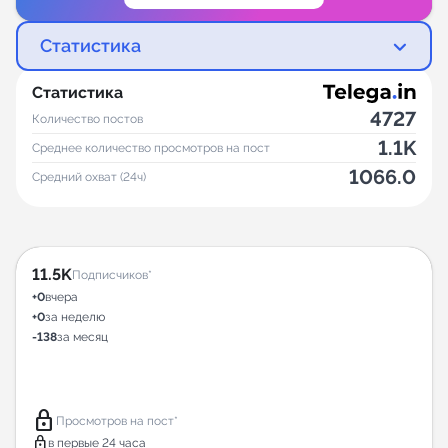
Статистика
Статистика
4727
Количество постов
1.1K
Среднее количество просмотров на пост
1066.0
Средний охват (24ч)
11.5K
Подписчиков*
+0
вчера
+0
за неделю
-138
за месяц
lock
Просмотров на пост*
lock
в первые 24 часа