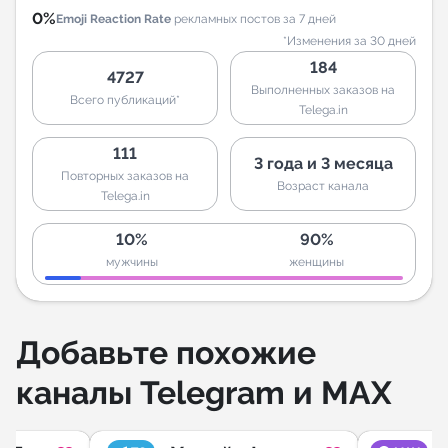
0%
Emoji Reaction Rate
рекламных постов за 7 дней
*Изменения за 30 дней
184
4727
Выполненных заказов на
Всего публикаций*
Telega.in
111
3 года и 3 месяца
Повторных заказов на
Возраст канала
Telega.in
10%
90%
мужчины
женщины
Добавьте похожие
каналы Telegram и MAX