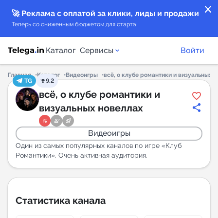
close
🚀 Реклама с оплатой за клики, лиды и продажи
Теперь со сниженным бюджетом для старта!
Каталог
Сервисы
Войти
Главная
Каталог
Видеоигры
всё, о клубе романтики и визуальных 
TG
9.2
Каталог каналов
всё, о клубе романтики и
визуальных новеллах
Каталог ботов
Видеоигры
Горящие предложения
Один из самых популярных каналов по игре «Клуб
Романтики». Очень активная аудитория.
Индекс читаемости каналов в Telegram
New
Статистика канала
Аналитика MAX каналов
New