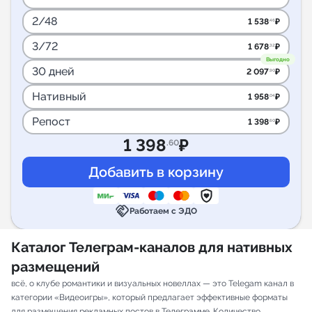
2/48
1 538
₽
.46
3/72
1 678
₽
.32
Выгодно
30 дней
2 097
₽
.90
Нативный
1 958
₽
.04
Репост
1 398
₽
.60
1 398
₽
.60
handshake
Работаем с ЭДО
Каталог Телеграм-каналов для нативных
размещений
всё, о клубе романтики и визуальных новеллах — это Telegam канал в
категории «Видеоигры», который предлагает эффективные форматы
для размещения рекламных постов в Телеграмме. Количество