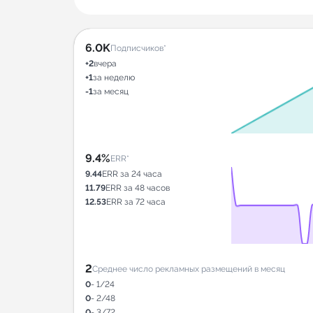
6.0K
Подписчиков*
+2
вчера
+1
за неделю
-1
за месяц
9.4%
ERR*
9.44
ERR за 24 часа
11.79
ERR за 48 часов
12.53
ERR за 72 часа
2
Среднее число рекламных размещений в месяц
0
- 1/24
0
- 2/48
0
- 3/72