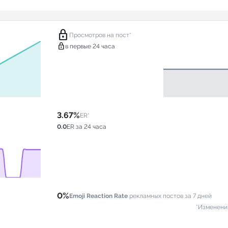
lock
Просмотров на пост*
lock
в первые 24 часа
3.67%
ER*
0.0
ER за 24 часа
0%
Emoji Reaction Rate
рекламных постов за 7 дней
*Изменени