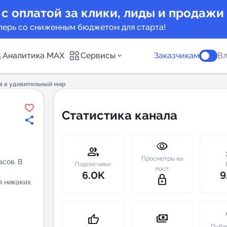
 с оплатой за клики, лиды и продажи
перь со сниженным бюджетом для старта!
Аналитика MAX
Сервисы
Заказчикам
Вл
я в удивительный мир
каналов
Каталог б
Статистика канала
Индекс чи
visibility
 предложения
Telegram
group
m
Просмотры на
асов. В
New
Подписчики:
пост:
6.0K
9
lock_outline
я никаких
Индивиду
а MAX каналов
сопровож
u
payments
thumb_up
Публ