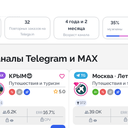
4 года и 2
32
35%
месяца
Повторных заказов на
мужчины
Telega.in
Возраст канала
налы Telegram и MAX
КРЫМ😍
Москва · Ле
AX
TG
Путешествия и туризм
за копейки
Путешествия и 
5.0
.1
37.2
6.2K
39.0K
16.7%
ERR:
ERR:
lock_outline
lock_outline
lock_outline
lock_outline
CPV