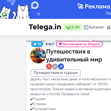
🚀 Реклама
Те
2.6K
Каталог
Главная
Каталог
Путешествия и туризм
Путешестви
TG
32.7
Эксклюзивно на Telega.in
Каталог 
Путешествия в
удивительный мир
Горящие
Путешествия и туризм
Держу пост несколько дней, в топе несколько ч
среднем канал ежедневно набирает от 3000+
просмотров. Только живая и активная аудитори
накруток и ботов! Проверьте сами!
Аналитик
✔️Туризм
New
✔️Страны
✔️Путешествия