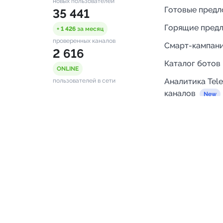
новых пользователей
Готовые пред
35 441
Горящие пред
+ 1 426
за месяц
проверенных каналов
Смарт-кампан
2 616
Каталог ботов
ONLINE
Аналитика Tel
пользователей в сети
каналов
Бот нотифика
Помощь
FAQ
Напишите нам