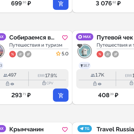
699
₽
3 076
₽
.30
.92
Собираемся в
Путевой чек 
AX
MAX
Стамбул
Путешествия и туризм
Путешестви
Путешествия и 
5.0
.3
16.7
497
1.7K
17.9%
ERR:
ERR:
lock_outline
lock_outline
lock_outline
lock_outline
CPV
293
₽
408
₽
.71
.39
Крымчанин
Travel Russia
AX
TG