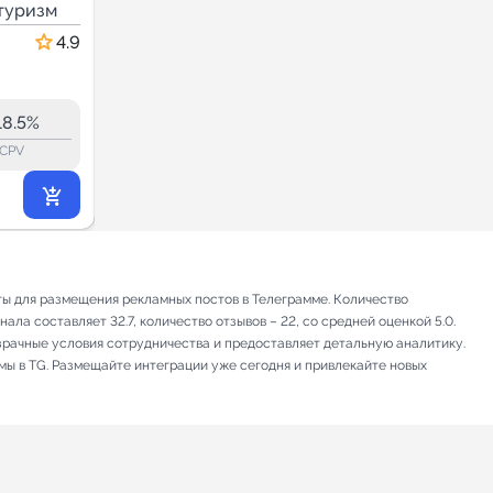
я по
туризм
горящие туры |
Путешествия и туризм
тюмень |
4.9
4.8
56.1
54.1
5.7K
18.5%
27.9%
ERR:
lock_outline
lock_outline
lo
CPV
CPV
3 216
₽
.78
ты для размещения рекламных постов в Телеграмме. Количество
ла составляет 32.7, количество отзывов – 22, со средней оценкой 5.0.
зрачные условия сотрудничества и предоставляет детальную аналитику.
мы в TG. Размещайте интеграции уже сегодня и привлекайте новых