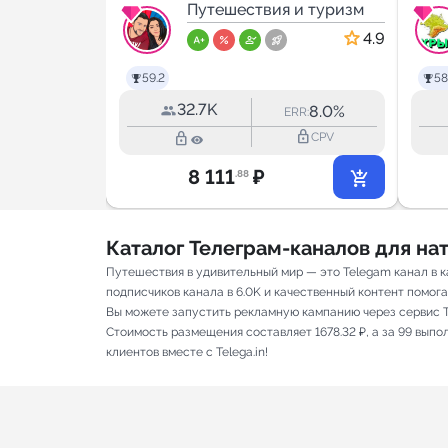
1c
 и туризм
Путешествия и туризм
5.0
4.9
59.2
58
32.7K
18.8%
8.0%
RR:
ERR:
lock_outline
lock_outline
lock_outline
CPV
CPV
8 111
₽
.88
Каталог Телеграм-каналов для н
Путешествия в удивительный мир — это Telegam канал в 
подписчиков канала в 6.0K и качественный контент помога
Вы можете запустить рекламную кампанию через сервис T
Стоимость размещения составляет 1678.32 ₽, а за 99 вып
клиентов вместе с Telega.in!