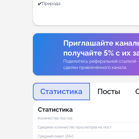
✔️Природа
Аналитик
Приглашайте канал
получайте 5% с их з
Поделитесь реферальной ссылкой 
сделки привлечённого канала.
Статистика
Посты
Статистика
Количество постов
Среднее количество просмотров на пост
Средний охват (24ч)