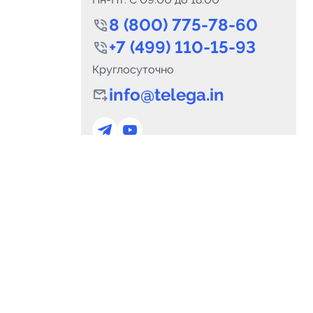
8 (800) 775-78-60
+7 (499) 110-15-93
Круглосуточно
info@telega.in
0
Каналов:
Подпи
0
₽
delete_forever
Итого:
.00
Для сотрудничества
и
marketing@telega.in
Для СМИ
альных
pr@telega.in
Техподдержка