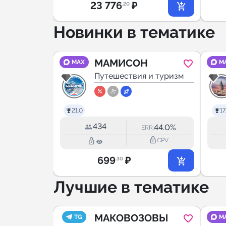
23 776
₽
.20
Новинки в тематике
А
МАМИСОН
MAX
M
 и туризм
Путешествия и туризм
21.0
17
434
--
44.0%
ERR:
ERR:
lock_outline
lock_outline
lock_outline
CPV
CPV
699
₽
.30
Лучшие в тематике
МАКОВОЗОВЫ
TG
M