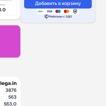
ень:
3.0
handshake
Работаем с ЭДО
3876
563
563.0