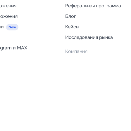
ложения
Реферальная программа
ложения
Блог
ии
Кейсы
Исследования рынка
egram и MAX
Компания
Отзывы о Telega.in
ций
Информация о безопасност
Возврат средств
Гарантии
Политика обработки персон
данных
Вакансии