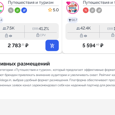
Путешествия и туризм
Путешестви
Путешествия и 
стране
5.0
.4
56.7
7.5K
42.4K
41.2%
ERR:
ERR:
lock_outline
lock_outline
lock_outline
lock_outline
CPV
2 783
₽
5 594
₽
.21
.40
ативных размещений
категории «Путешествия и туризм», который предлагает эффективные форма
ют брендам привлекать внимание аудитории и увеличивать охват. Рейтинг кана
elega.in, выбрав удобный формат размещения. Платформа обеспечивает про
олненных заявок канал зарекомендовал себя как надежный партнер для рекла