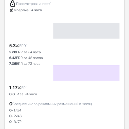
lock
Просмотров на пост*
lock
в первые 24 часа
5.3%
ERR*
5.28
ERR за 24 часа
6.42
ERR за 48 часов
7.05
ERR за 72 часа
1.17%
ER*
0.0
ER за 24 часа
0
Среднее число рекламных размещений в месяц
0
- 1/24
0
- 2/48
0
- 3/72