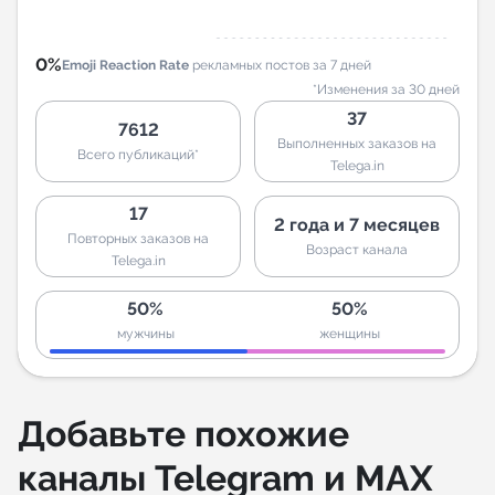
0%
Emoji Reaction Rate
рекламных постов за 7 дней
*Изменения за 30 дней
37
7612
Выполненных заказов на
Всего публикаций*
Telega.in
17
2 года и 7 месяцев
Повторных заказов на
Возраст канала
Telega.in
50%
50%
мужчины
женщины
Добавьте похожие
каналы Telegram и MAX