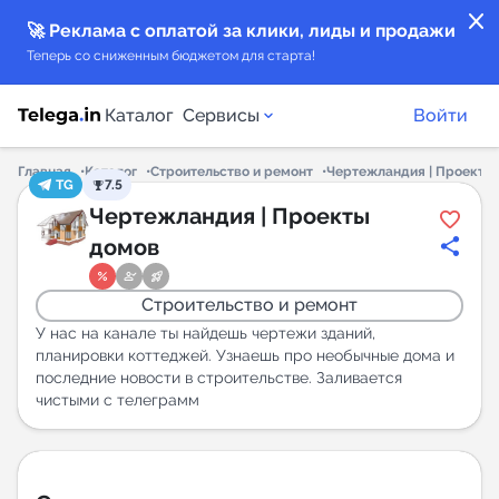
close
🚀 Реклама с оплатой за клики, лиды и продажи
Теперь со сниженным бюджетом для старта!
Каталог
Сервисы
Войти
Главная
Каталог
Строительство и ремонт
Чертежландия | Проекты
TG
7.5
Каталог каналов
Чертежландия | Проекты
домов
Каталог ботов
Строительство и ремонт
Горящие предложения
У нас на канале ты найдешь чертежи зданий,
планировки коттеджей. Узнаешь про необычные дома и
последние новости в строительстве. Заливается
Индекс читаемости каналов в Telegram
чистыми с телеграмм
New
Аналитика MAX каналов
New