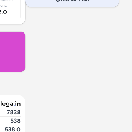
ень:
2.0
7838
538
538.0