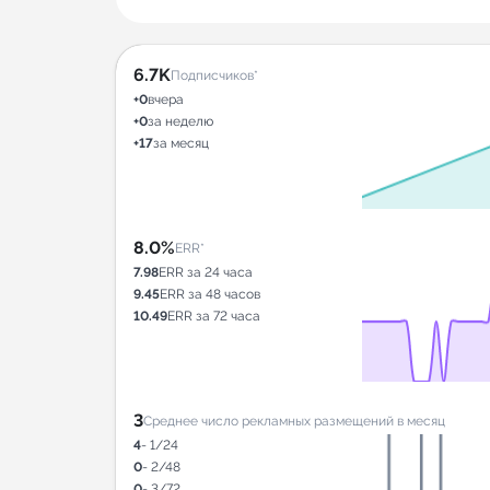
6.7K
Подписчиков*
+0
вчера
+0
за неделю
+17
за месяц
8.0%
ERR*
7.98
ERR за 24 часа
9.45
ERR за 48 часов
10.49
ERR за 72 часа
3
Среднее число рекламных размещений в месяц
4
- 1/24
0
- 2/48
0
- 3/72