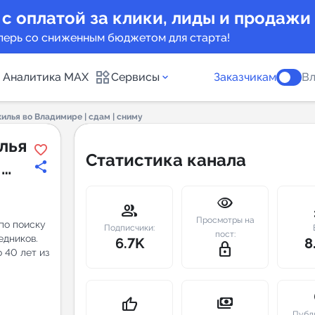
 с оплатой за клики, лиды и продажи
перь со сниженным бюджетом для старта!
Аналитика MAX
Сервисы
Заказчикам
Вл
илья во Владимире | сдам | сниму
каналов
Каталог б
лья
Статистика канала
|
Индекс чи
visibility
 предложения
Telegram
group
m
Просмотры на
по поиску
New
Подписчики:
пост:
едников.
6.7K
8
lock_outline
 40 лет из
Индивиду
а MAX каналов
сопровож
u
payments
thumb_up
Публ