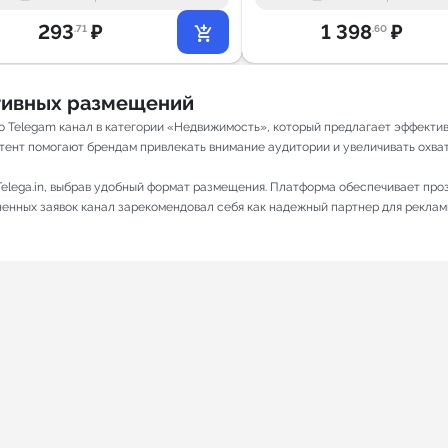
293
₽
1 398
₽
.71
.60
ативных размещений
то Telegam канал в категории «Недвижимость», который предлагает эффект
тент помогают брендам привлекать внимание аудитории и увеличивать охват. 
elega.in, выбрав удобный формат размещения. Платформа обеспечивает про
лненных заявок канал зарекомендовал себя как надежный партнер для реклам