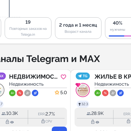
19
40%
2 года и 1 месяц
Повторных заказов на
мужчины
Возраст канала
Telega.in
налы Telegram и MAX
НЕДВИЖИМОСТ
ЖИЛЬЕ В К
AX
TG
Ь СОЧИ
Недвижимость
без посредн
Недвижимость
5.0
.7
32.3
10.3K
28.9K
2.7%
ERR:
ERR:
lock_outline
lock_outline
lock_outline
lock_outline
CPV