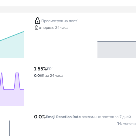
lock
Просмотров на пост*
lock
в первые 24 часа
1.55%
ER*
0.0
ER за 24 часа
0.0%
Emoji Reaction Rate
рекламных постов за 7 дней
*Изменени