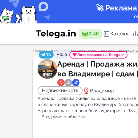
🚀 Реклама
Те
2.4K
Каталог
Главная
Каталог
Недвижимость
Аренда | Продажа ж
TG
31.9
Эксклюзивно на Telega.in
Каталог 
Аренда | Продажа жи
во Владимире | сдам 
сниму
Горящие
distance
Недвижимость
Владимир
Аренда/Продажа Жилья во Владимире - канал 
и сдачи жилья в аренду во Владимире без поср
Взрослая платежеспособная аудитория от 18 до
г. Владимир и области
Аналитик
New