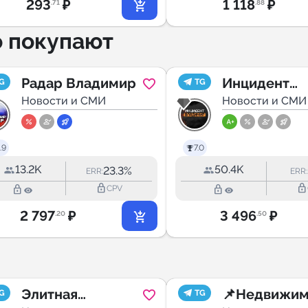
293
₽
1 118
₽
.71
.88
о покупают
Радар Владимир
Инцидент
G
TG
Новости и СМИ
Владимир
Новости и СМИ
.9
7.0
13.2K
50.4K
23.3%
ERR:
ERR:
lock_outline
lock_outline
lock_outline
lock_outline
CPV
2 797
₽
3 496
₽
.20
.50
Элитная
📌Недвижим
G
TG