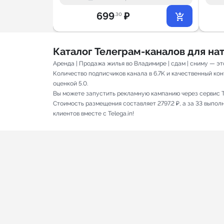
699
₽
.30
Каталог Телеграм-каналов для н
Аренда | Продажа жилья во Владимире | сдам | сниму — э
Количество подписчиков канала в 6.7K и качественный кон
оценкой 5.0.
Вы можете запустить рекламную кампанию через сервис T
Стоимость размещения составляет 2797.2 ₽, а за 33 выпо
клиентов вместе с Telega.in!