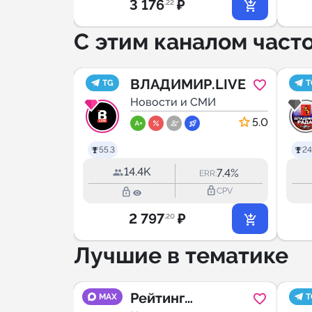
3 176
₽
.22
С этим каналом част
ий
ВЛАДИМИР.LIVE
TG
T
ости
МИ
Новости и СМИ
5.0
5.0
55.3
24
14.4K
14.9%
7.4%
RR:
ERR:
lock_outline
lock_outline
lock_outline
CPV
CPV
2 797
₽
.20
Лучшие в тематике
|
Рейтинг
MAX
T