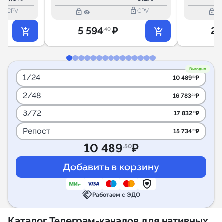
ock_outline
lock_outline
lock_outline
lock_outline
CPV
CPV
5 594
₽
2 
.40
Выгодно
1/24
10 489
₽
.50
2/48
16 783
₽
.20
3/72
17 832
₽
.15
Репост
15 734
₽
.25
10 489
₽
.50
handshake
Работаем с ЭДО
Каталог Телеграм-каналов для нативных