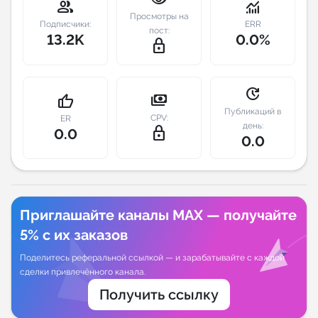
group
monitoring
Просмотры на
Подписчики:
ERR
Индивидуальное сопровождение
пост:
13.2K
0.0%
lock_outline
Аналитика Telegram
update
payments
thumb_up
Публикаций в
CPV:
ER
день:
lock_outline
0.0
0.0
Приглашайте каналы MAX — получайте
5% с их заказов
Поделитесь реферальной ссылкой — и зарабатывайте с каждой
сделки привлечённого канала.
Получить ссылку