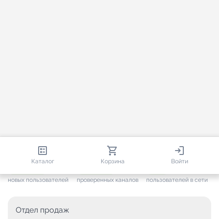
813 524
35 440
2 168
Каталог
Корзина
Войти
+ 7 587
за месяц
+ 1 425
за месяц
ONLINE
новых пользователей
проверенных каналов
пользователей в сети
Отдел продаж