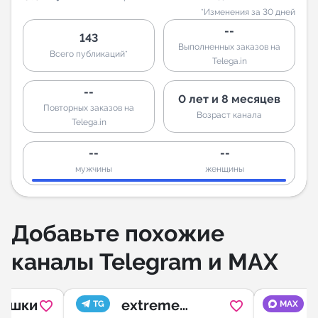
*Изменения за 30 дней
--
143
Выполненных заказов на
Всего публикаций*
Telega.in
--
0 лет и 8 месяцев
Повторных заказов на
Возраст канала
Telega.in
--
--
мужчины
женщины
Добавьте похожие
каналы Telegram и MAX
ишки
extreme
TG
MAX