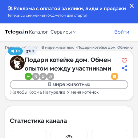
close
🚀 Реклама с оплатой за клики, лиды и продажи
Теперь со сниженным бюджетом для старта!
Каталог
Сервисы
Войти
Главная
Каталог
В мире животных
Подари котейке дом. Обмен оп
TG
6.3
Каталог каналов
Подари котейке дом. Обмен
опытом между участниками
Каталог ботов
В мире животных
Горящие предложения
Жалобы Корма Натуралка У меня котёнок
Индекс читаемости каналов в Telegram
New
Статистика канала
Аналитика MAX каналов
New
visibility