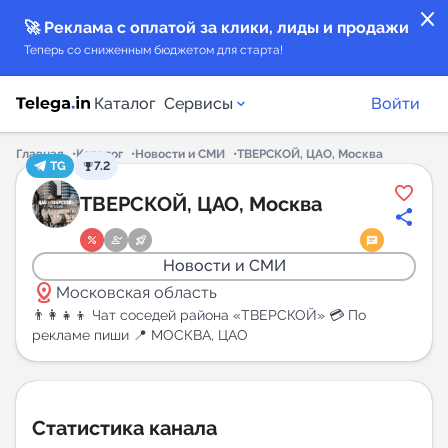
close
🚀 Реклама с оплатой за клики, лиды и продажи
Теперь со сниженным бюджетом для старта!
Каталог
Сервисы
Войти
Главная
Каталог
Новости и СМИ
ТВЕРСКОЙ, ЦАО, Москва
TG
7.2
Каталог каналов
ТВЕРСКОЙ, ЦАО, Москва
Каталог ботов
Новости и СМИ
distance
Горящие предложения
Московская область
👨‍👩‍👧‍👦 Чат соседей района «ТВЕРСКОЙ» 💳 По
рекламе пиши 📍 МОСКВА, ЦАО
Индекс читаемости каналов в Telegram
New
Аналитика MAX каналов
Статистика канала
New