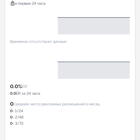
lock
в первые 24 часа
Временно отсутствуют данные
0.0%
ER*
0.0
ER за 24 часа
0
Среднее число рекламных размещений в месяц
0
- 1/24
0
- 2/48
0
- 3/72