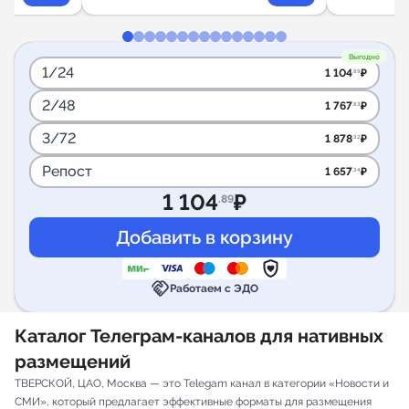
Выгодно
1/24
1 104
₽
.89
2/48
1 767
₽
.83
3/72
1 878
₽
.32
Репост
1 657
₽
.34
1 104
₽
.89
handshake
Работаем с ЭДО
Каталог Телеграм-каналов для нативных
размещений
ТВЕРСКОЙ, ЦАО, Москва — это Telegam канал в категории «Новости и
СМИ», который предлагает эффективные форматы для размещения