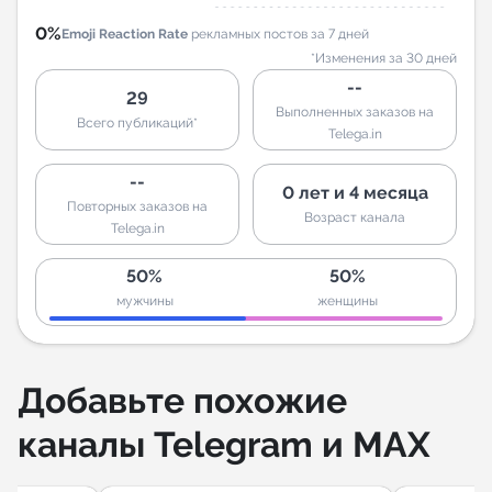
0%
Emoji Reaction Rate
рекламных постов за 7 дней
*Изменения за 30 дней
--
29
Выполненных заказов на
Всего публикаций*
Telega.in
--
0 лет и 4 месяца
Повторных заказов на
Возраст канала
Telega.in
50%
50%
мужчины
женщины
Добавьте похожие
каналы Telegram и MAX