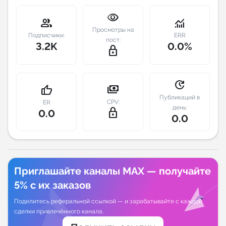
visibility
Индивидуальное сопровождение
group
monitoring
Просмотры на
Подписчики:
ERR
пост:
3.2K
0.0%
Аналитика Telegram
lock_outline
update
payments
thumb_up
Публикаций в
CPV:
ER
день:
lock_outline
0.0
0.0
Приглашайте каналы MAX — получайте
5% с их заказов
Поделитесь реферальной ссылкой — и зарабатывайте с каждой
сделки привлечённого канала.