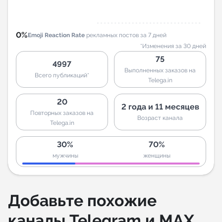
0%
Emoji Reaction Rate
рекламных постов за 7 дней
*Изменения за 30 дней
75
4997
Выполненных заказов на
Всего публикаций*
Telega.in
20
2 года и 11 месяцев
Повторных заказов на
Возраст канала
Telega.in
30%
70%
мужчины
женщины
Добавьте похожие
каналы Telegram и MAX