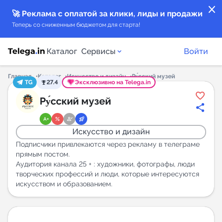
close
🚀 Реклама с оплатой за клики, лиды и продажи
Теперь со сниженным бюджетом для старта!
Каталог
Сервисы
Войти
Главная
Каталог
Искусство и дизайн
Ру́сский музей
TG
27.4
Эксклюзивно на Telega.in
Каталог каналов
Ру́сский музей
Каталог ботов
Искусство и дизайн
Горящие предложения
Подписчики привлекаются через рекламу в телеграме
прямым постом.
Аудитория канала 25 + : художники, фотографы, люди
Индекс читаемости каналов в Telegram
творческих профессий и люди, которые интересуются
New
искусством и образованием.
Аналитика MAX каналов
New