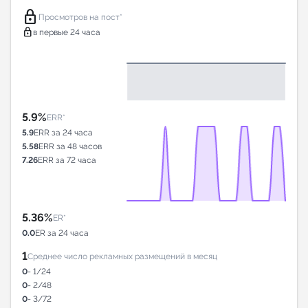
lock
Просмотров на пост*
lock
в первые 24 часа
5.9%
ERR*
5.9
ERR за 24 часа
5.58
ERR за 48 часов
7.26
ERR за 72 часа
5.36%
ER*
0.0
ER за 24 часа
1
Среднее число рекламных размещений в месяц
0
- 1/24
0
- 2/48
0
- 3/72