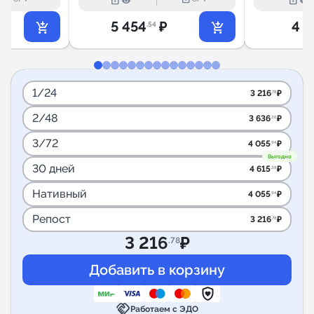
lock_outline
lock_outline
5 454
₽
4 8
.54
1/24
3 216
₽
.78
2/48
3 636
₽
.36
3/72
4 055
₽
.94
Выгодно
30 дней
4 615
₽
.38
Нативный
4 055
₽
.94
Репост
3 216
₽
.78
3 216
₽
.78
handshake
Работаем с ЭДО