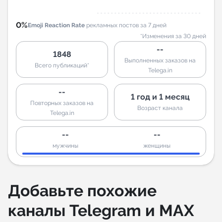
0%
Emoji Reaction Rate
рекламных постов за 7 дней
*Изменения за 30 дней
--
1848
Выполненных заказов на
Всего публикаций*
Telega.in
--
1 год и 1 месяц
Повторных заказов на
Возраст канала
Telega.in
--
--
мужчины
женщины
Добавьте похожие
каналы Telegram и MAX