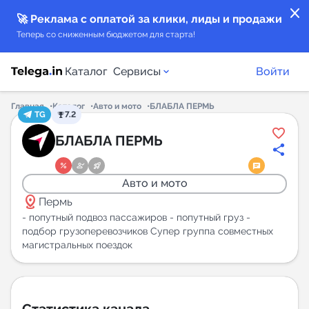
close
🚀 Реклама с оплатой за клики, лиды и продажи
Теперь со сниженным бюджетом для старта!
Каталог
Сервисы
Войти
Главная
Каталог
Авто и мото
БЛАБЛА ПЕРМЬ
TG
7.2
Каталог каналов
БЛАБЛА ПЕРМЬ
Каталог ботов
Авто и мото
distance
Горящие предложения
Пермь
- попутный подвоз пассажиров - попутный груз -
подбор грузоперевозчиков Супер группа совместных
Индекс читаемости каналов в Telegram
магистральных поездок
New
Аналитика MAX каналов
New
Статистика канала