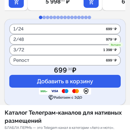
5 998
₽
6 
.60
1/24
699
₽
.30
2/48
979
₽
.02
Выгодно
3/72
1 398
₽
.60
Репост
699
₽
.30
699
₽
.30
handshake
Работаем с ЭДО
Каталог Телеграм-каналов для нативных
размещений
БЛАБЛА ПЕРМЬ — это Telegam канал в категории «Авто и мото»,