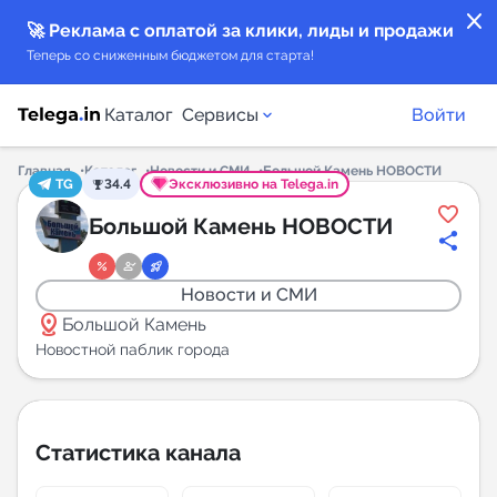
close
🚀 Реклама с оплатой за клики, лиды и продажи
Теперь со сниженным бюджетом для старта!
Каталог
Сервисы
Войти
Главная
Каталог
Новости и СМИ
Большой Камень НОВОСТИ
TG
34.4
Эксклюзивно на Telega.in
Каталог каналов
Большой Камень НОВОСТИ
Каталог ботов
Новости и СМИ
distance
Горящие предложения
Большой Камень
Новостной паблик города
Индекс читаемости каналов в Telegram
New
Статистика канала
Аналитика MAX каналов
New