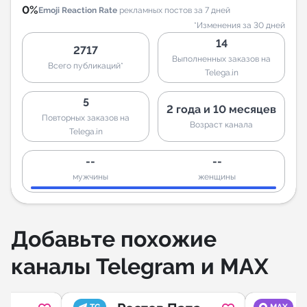
0%
Emoji Reaction Rate
рекламных постов за 7 дней
*Изменения за 30 дней
14
2717
Выполненных заказов на
Всего публикаций*
Telega.in
5
2 года и 10 месяцев
Повторных заказов на
Возраст канала
Telega.in
--
--
мужчины
женщины
Добавьте похожие
каналы Telegram и MAX