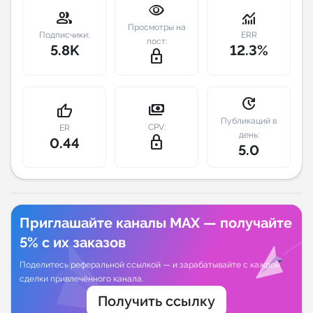
visibility
group
monitoring
Индивидуальное сопровождение
Просмотры на
Подписчики:
ERR
пост:
5.8K
12.3%
lock_outline
Аналитика Telegram
update
payments
thumb_up
Публикаций в
CPV:
ER
день:
lock_outline
0.44
5.0
Приглашайте каналы MAX — получайте
5% с их заказов
Поделитесь реферальной ссылкой — и зарабатывайте с каждой
сделки привлечённого канала.
Получить ссылку