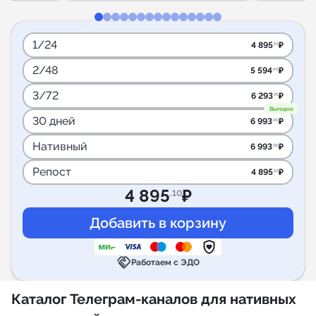
1/24
4 895
₽
.10
2/48
5 594
₽
.40
3/72
6 293
₽
.70
Выгодно
30 дней
6 993
₽
.00
Нативный
6 993
₽
.00
Репост
4 895
₽
.10
4 895
₽
.10
handshake
Работаем с ЭДО
Каталог Телеграм-каналов для нативных