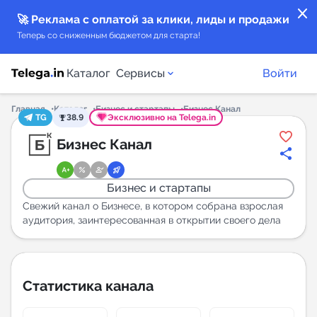
close
🚀 Реклама с оплатой за клики, лиды и продажи
Теперь со сниженным бюджетом для старта!
Каталог
Сервисы
Войти
Главная
Каталог
Бизнес и стартапы
Бизнес Канал
TG
38.9
Эксклюзивно на Telega.in
Каталог каналов
Бизнес Канал
Каталог ботов
Бизнес и стартапы
Горящие предложения
Свежий канал о Бизнесе, в котором собрана взрослая
аудитория, заинтересованная в открытии своего дела
Индекс читаемости каналов в Telegram
New
Статистика канала
Аналитика MAX каналов
New