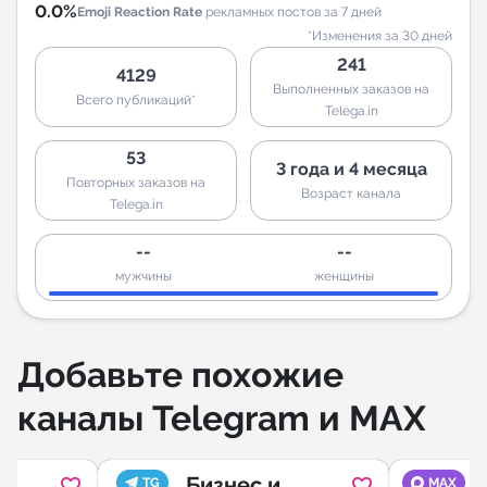
0.0%
Emoji Reaction Rate
рекламных постов за 7 дней
*Изменения за 30 дней
241
4129
Выполненных заказов на
Всего публикаций*
Telega.in
53
3 года и 4 месяца
Повторных заказов на
Возраст канала
Telega.in
--
--
мужчины
женщины
Добавьте похожие
каналы Telegram и MAX
Бизнес и
TG
MAX