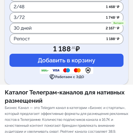
2/48
1 468
₽
.53
3/72
1 748
₽
.25
Выгодно
30 дней
2 167
₽
.83
Репост
1 188
₽
.81
1 188
₽
.81
handshake
Работаем с ЭДО
Каталог Телеграм-каналов для нативных
размещений
Бизнес Канал — это Telegam канал в категории «Бизнес и стартапы»,
который предлагает эффективные форматы для размещения рекламных
постов в Телеграмме. Количество подписчиков канала в 16.7K и
качественный контент помогают брендам привлекать внимание
аудитории и увеличивать охват. Рейтинг канала составляет 38.9,