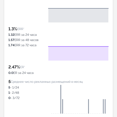
1.3%
ERR*
1.32
ERR за 24 часа
1.57
ERR за 48 часов
1.74
ERR за 72 часа
2.47%
ER*
0.0
ER за 24 часа
5
Среднее число рекламных размещений в месяц
5
- 1/24
1
- 2/48
0
- 3/72